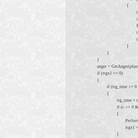
{
int trg_t
int PP1 = CharG
PlayerPerform(
trgx1 =
trgx0 =
}
}
}
anger = GetAnger(playe
if (trgx1 == 0)
{
if (trg_time >= 0 && 
{
trg_time = trg_t
if (c >= 0 && Dista
{
Perform(c, "us
trgx1 = 0
}