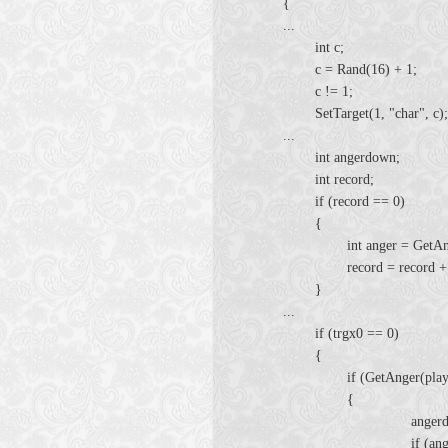
{
...
int c;
c = Rand(16) + 1;
c != 1;
SetTarget(1, "char", c
...
int angerdown;
int record;
if (record == 0)
{
int anger = GetAnger
record = record + 
}
...
if (trgx0 == 0)
{
if (GetAnger(player)
{
angerdown = anger
if (angerdown == 1