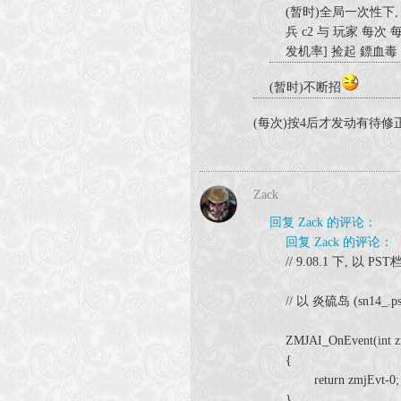
(暂时)全局一次性下, 按4 
兵 c2 与 玩家 每次 每毫
发机率] 捡起 鏢血毒 #
(暂时)不断招
(每次)按4后才发动有待修
Zack
回复 Zack 的评论：
回复 Zack 的评论：
// 9.08.1 下, 
// 以 炎硫岛 (sn14_.p
ZMJAI_OnEvent(int z
{
return zmjEvt-0;
}