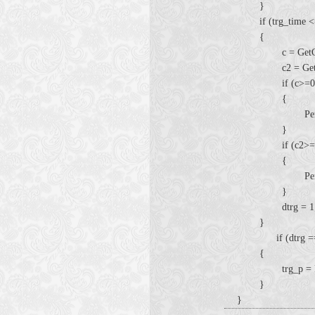
}
if (trg_time <=
{
c = GetCha
c2 = GetCh
if (c>=0 && D
{
Perform(c, 
}
if (c2>=0 && 
{
Perform(c2,
}
dtrg = 1
}
if (dtrg ==
{
trg_p = Rand(1
}
}