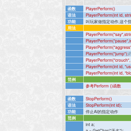
函数
PlayerPerform()
语法
PlayerPerform(int id, stri
功能
叫玩家做指定动作
,
这个
用法
PlayerPerform("say",stri
PlayerPerform("pause",i
PlayerPerform("aggress"
PlayerPerform("jump");
//
PlayerPerform("crouch", 
PlayerPerform(int id, "use
PlayerPerform(int id, "bl
范例
参考
Perform ()
函数
函数
StopPerform()
语法
StopPerform(int id);
功能
停止
AI
的指定动作
范例
int a;
a = GetChar("
无名
");