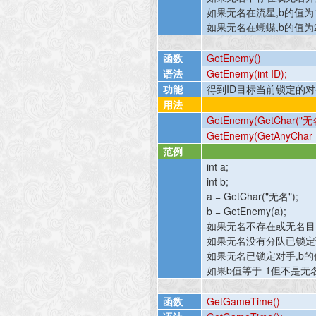
如果无名在流星
,b
的值为
如果无名在蝴蝶
,b
的值为
函数
GetEnemy()
语法
GetEnemy(int ID);
功能
得到
ID
目标当前锁定的对
用法
GetEnemy(GetChar("
无
GetEnemy(GetAnyChar 
范例
int a;
int b;
a = GetChar("
无名
");
b = GetEnemy(a);
如果无名不存在或无名目
如果无名没有分队已锁定
如果无名已锁定对手
,b
的
如果
b
值等于
-1
但不是无
函数
GetGameTime()