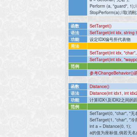
Perform (a, "guard", 1);/
StopPerform(a);//
取消刚
函数
SetTarget()
语法
SetTarget(int idx, string t
功能
设定
IDX
编号所代表物
用法
SetTarget(int idx, "char"
SetTarget(int idx, "waypo
范例
参考
ChangeBehavior()
函数
Distance()
语法
Distance(int idx1, int idx
功能
计算
IDX1
及
IDX2
之间的
范例
SetTarget(0, "char", "
无
SetTarget(1, "char", "
冷
int a = Distance(0, 1);
a
的值为座标值
,
倘若无名