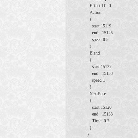
EffectID 0
Action
{
start 15119
end 15126
speed 0.5
}
Blend
{
start 15127
end 15138
speed 1
}
NextPose
{
start 15120
end 15138
Time 0.2
}
}