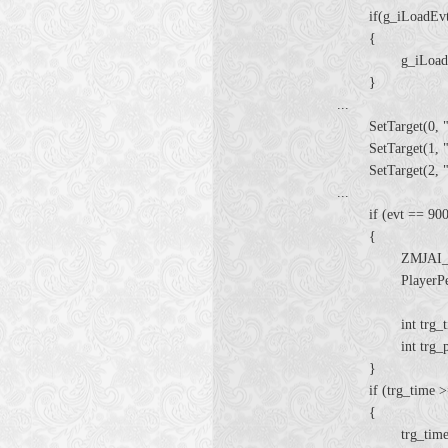
if(g_iLoadEvt
{
g_iLoadEvt
}
...
SetTarget(0, "ch
SetTarget(1, "ch
SetTarget(2, "ch
...
if (evt == 900
{
ZMJAI_Make
PlayerPerfor
int trg_ti
int trg_p = Ra
}
if (trg_time >=
{
trg_time = tr