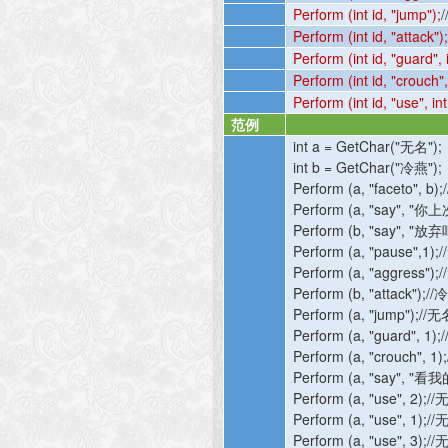
Perform (int id, "jump");
/
Perform (int id, "attack")
Perform (int id, "guard", 
Perform (int id, "crouch",
Perform (int id, "use", in
范例
int a = GetChar("
无名
");
int b = GetChar("
冷燕
");
Perform (a, "faceto", b);/
Perform (a, "say", "
你上
Perform (b, "say", "
放弃
Perform (a, "pause",1);//
Perform (a, "aggress");//
Perform (b, "attack");//
Perform (a, "jump");//
无
Perform (a, "guard", 1);/
Perform (a, "crouch", 1);
Perform (a, "say", "
看我
Perform (a, "use", 2);//
Perform (a, "use", 1);//
Perform (a, "use", 3);//