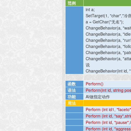
范例
int a;
SetTarget(1, "char","
冷
a = GetChar("
无名
");
ChangeBehavior(a, "wait"
ChangeBehavior(a, "idle"
ChangeBehavior(a, "run"
ChangeBehavior(a, "follow
ChangeBehavior(a, "patrol
ChangeBehavior(a, "attac
说
ChangeBehavior(int id, "Ki
函数
Perform()
语法
Perform(int id, string pose
功能
AI
做指定动作
用法
Perform (int id1, "faceto",
Perform (int id, "say",str
Perform (int id, "pause",i
Perform (int id, "aggress