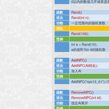
0
以内的数值几乎就算是
函数
Rand()
语法
Rand(int n);
功能
一定范围内的随机整数
用法
Rand(100);
范例
int a = Rand(10);
a
的值即为
0-9
的随机数
函数
AddNPC()
语法
AddNPC(AI
档名
);
功能
加入
AI
范例
AddNPC("npc13_01");//
函数
RemoveNPC()
语法
RemoveNPC(int id);
功能
指定
AI
离开
范例