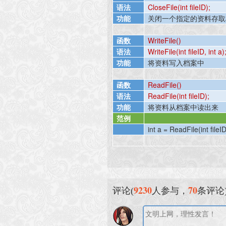
语法
CloseFile(int fileID);
功能
关闭一个指定的资料存取
函数
WriteFile()
语法
WriteFile(int fileID, int a)
功能
将资料写入档案中
函数
ReadFile()
语法
ReadFile(int fileID);
功能
将资料从档案中读出来
范例
int a = ReadFile(int fileID
9230
70
评论(
人参与，
条评论