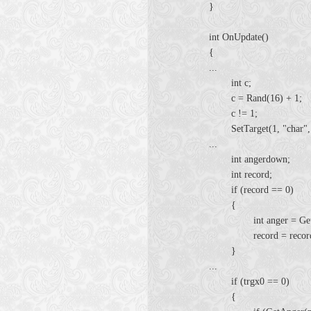
}
int OnUpdate()
{
...
int c;
c = Rand(16) + 1;
c != 1;
SetTarget(1, "char"
...
int angerdown
int record;
if (record == 0)
{
int anger = GetAng
record = record 
}
...
if (trgx0 == 0)
{