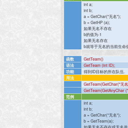
int a;
int b;
a = GetChar("
无名
");
b = GetHP (a);
如果无名不存在
b
的值为
-1
如果无名存在
b
就等于无名的当前生命
函数
GetTeam()
语法
GetTeam (int ID);
功能
得到
ID
目标的所在队伍
.
用法
GetTeam(GetChar("
无
GetTeam(GetAnyChar (
范例
int a;
int b;
a = GetChar("
无名
");
b = GetTeam(a);
如果无名不存在或无名并