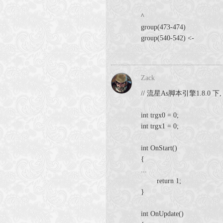
^
group(473-474)
group(540-542) <-
Zack
// 流星As脚本引擎1.8.0 
int trgx0 = 0;
int trgx1 = 0;
int OnStart()
{
...
return 1;
}
int OnUpdate()