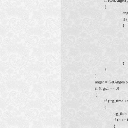
if (GetAnger(playe
{
angerdown = ang
if (angerdown ==
{
int trg_
int PP1 = Cha
PlayerPerform
trgx1 
trgx0 
}
}
}
anger = GetAnger(pla
if (trgx1 == 0)
{
if (trg_time >= 0 
{
trg_time = trg_
if (c >= 0 && Dis
{