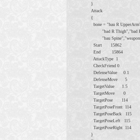
}
Attack
{
bone = "bau R UpperArm",
"bad R Thigh","bad R C
"bau Spine","weapon",
Start 15862
End 15864
AttackType 1
CheckFriend 0
DefenseValue 0.1
DefenseMove 5
TargetValue 1.5
TargetMove 0
TargetPose 114
TargetPoseFront 114
TargetPoseBack 115
TargetPoseLeft 115
TargetPoseRight 114
}