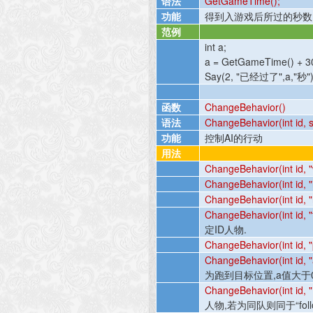
语法
GetGameTime();
功能
得到入游戏后所过的秒数
范例
int a;
a = GetGameTime() + 3
Say(2, "
已经过了
",a,"
秒
")
函数
ChangeBehavior()
语法
ChangeBehavior(int id, st
功能
控制
AI
的行动
用法
ChangeBehavior(int id, "
ChangeBehavior(int id, "i
ChangeBehavior(int id, "
ChangeBehavior(int id, "f
定
ID
人物
.
ChangeBehavior(int id, "p
ChangeBehavior(int id, "at
为跑到目标位置
,a
值大于
ChangeBehavior(int id, "Ki
人物
,
若为同队则同于“
fol