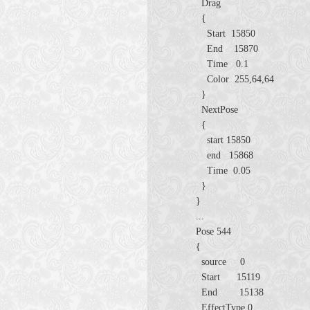
Drag
{
Start 15850
End 15870
Time 0.1
Color 255,64,64
}
NextPose
{
start 15850
end 15868
Time 0.05
}
}
...
Pose 544
{
source 0
Start 15119
End 15138
EffectType 0