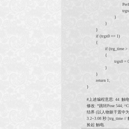
Perform(c, "
trgx1 = 
}
}
}
if (trgx0 == 1)
{
if (trg_time > 8
{
trgx0 = 0
}
}
return 1;
}
#上述编程意思: 44: 触电
修改: *跳转Pose 544; ^
结界 (以人物躯干置中为中
3.2~3.08 秒 [trg_t
捡起 触电.