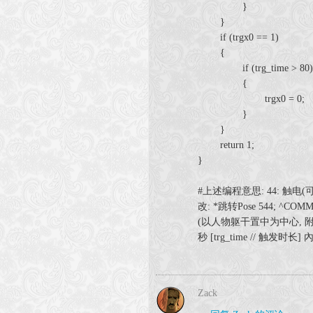
}
}
if (trgx0 == 1)
{
if (trg_time > 80)
{
trgx0 = 0;
}
}
return 1;
}
#上述编程意思: 44: 触电(
改: *跳转Pose 544; ^COMM
(以人物躯干置中为中心, 附带攻
秒 [trg_time // 触发时
Zack