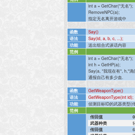
int a = GetChar("
无名
");
RemoveNPC(a);
指定无名离开游戏中
函数
Say()
语法
Say(id, a, b, c, ...);
功能
送出组合式谈话内容
范例
int a = GetChar("
无名
");
int h = GetHP(a);
Say(a, "
我现在有
", h,"
滴
通报自己有多少血
.
函数
GetWeaponType()
语法
GetWeaponType(int id);
功能
侦测目标
ID
的武器类型
(
范例
传回值
武器种类
传回值