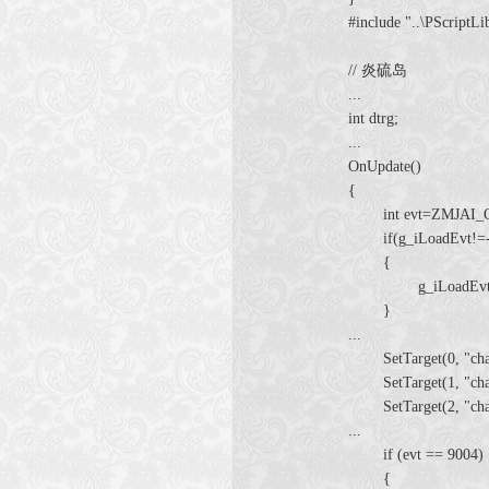
#include "..\PScriptLi
// 炎硫岛
...
int dtrg;
...
OnUpdate()
{
int evt=ZMJAI_On
if(g_iLoadEvt!=-
{
g_iLoadEvt=
}
...
SetTarget(0, "char"
SetTarget(1, "char
SetTarget(2, "char
...
if (evt == 9004)
{