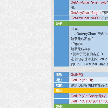
GetAnyChar("enemyvip"
用。
GetAnyChar("flag ");
//
得
GetAnyChar("XXX ");
//
范例
int a;
a = GetAnyChar("
无名
");
如果无名不存在
a
的值为
-1
如果无名存在
a
就等于无名的当前
ID
这个指令基本上跟
GetCha
的
HP=0, GetChar()
将不
函数
GetHP()
语法
GetHP (int ID);
功能
得到
ID
目标的目前生命值
用法
GetHP (GetChar("
无名
")
GetHP (GetAnyChar ("
范例