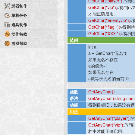
GetChar("player");
//
得到
武器制作
GetChar("vip");
//
得到己
才能正确启用。
单机任务
GetChar("enemyvip");
//
道具制作
GetChar("flag ");
//
得到
GetChar("XXX ");
//
得到
动作特效
范例
游戏帮助
int a;
a = GetChar("
无名
");
如果无名不存在
a
的值为
-1
如果无名存在
a
就等于无名的当前
ID
函数
GetAnyChar()
语法
GetAnyChar (string nam
功能
得到目标
ID
，如果没有返
用法
GetAnyChar("player");
//
GetAnyChar("vip");
//
得
档中才能正确启用。