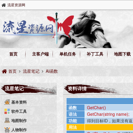
流星资源网
首页
主客户端
单机任务
补丁工具
地图下载
首页
流星笔记
AI函数
流星笔记
资料详情
基本资料
函数
GetChar()
软件工具
语法
GetChar(string name);
地图制作
功能
得到目标
ID
，如果没有返
用法
人物制作