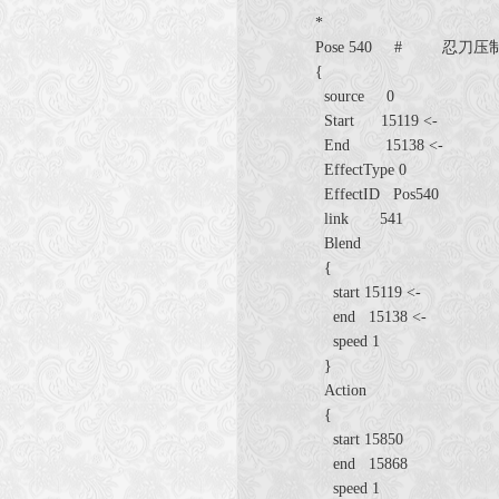
*
Pose 540 # 忍刀
{
source 0
Start 15119 <-
End 15138 <-
EffectType 0
EffectID Pos540
link 541
Blend
{
start 15119 <-
end 15138 <-
speed 1
}
Action
{
start 15850
end 15868
speed 1