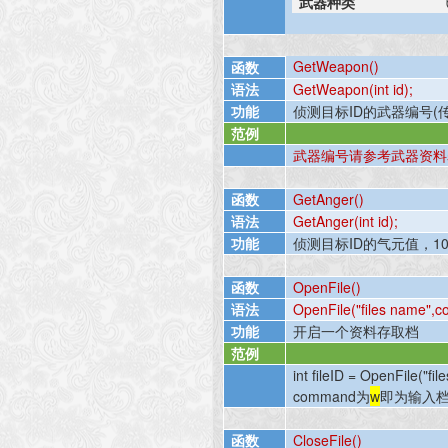
武器种类
GetWeapon()
函数
语法
GetWeapon(int id);
功能
侦测目标
ID
的武器编号
(
范例
武器编号请参考武器资料
函数
GetAnger()
语法
GetAnger(int id);
功能
侦测目标
ID
的气元值，
1
函数
OpenFile()
语法
OpenFile("files name",
功能
开启一个资料存取档
范例
int fileID = OpenFile("f
command
为
w
即为输入
函数
CloseFile()