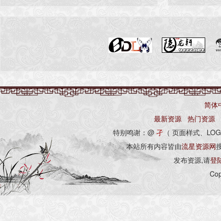
简体
最新资源
热门资源
特别鸣谢：@
孑
（ 页面样式、LOG
本站所有内容皆由
流星资源网
发布资源,请
登
Cop