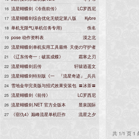
流星蝴蝶剑《冷燕前传》
LC罗西尼
16
流星蝴蝶剑综合优化无锁定第八版
Kybre
17
单机无限气(单机任务专用)
佚名
18
pose 动作资料表
漠之北
19
流星蝴蝶剑单机实用工具最终
天使の守护者
20
版
《辽东传奇一：破茧成蝶》
霜寒之刃
21
流星蝴蝶剑后传
轩辕逍遥文
22
流星蝴蝶剑特别版《一
『流星奇迹』_兵兵
23
念江湖》全套珍藏集
雪地金华完美版与招式效果安装包
〓冰茶〓
24
流星蝴蝶剑《前传》
LC罗西尼
25
流星蝴蝶剑.NET 官方全版本
昱泉国际
26
《宿仇4》巅峰流星单机巨作
流星之夕
27
共 1/1 页 1