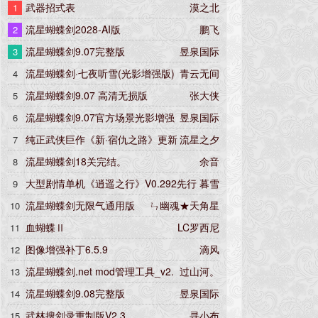
武器招式表
漠之北
1
角色仅限主机开房
流星蝴蝶剑2028-AI版
鹏飞
2
流星蝴蝶剑9.07完整版
昱泉国际
3
流星蝴蝶剑·七夜听雪(光影增强版)
青云无间
4
流星蝴蝶剑9.07 高清无损版
张大侠
5
流星蝴蝶剑9.07官方场景光影增强
昱泉国际
6
版
纯正武侠巨作《新·宿仇之路》更新
流星之夕
7
5.22版
流星蝴蝶剑18关完结。
余音
8
大型剧情单机《逍遥之行》V0.292先行
暮雪
9
版
流星蝴蝶剑无限气通用版
ㄣ幽魂★天角星
10
血蝴蝶Ⅱ
LC罗西尼
11
图像增强补丁6.5.9
滴风
12
流星蝴蝶剑.net mod管理工具_v2.
过山河。
13
6.0
流星蝴蝶剑9.08完整版
昱泉国际
14
武林搜剑录重制版V2.3
寻小布
15