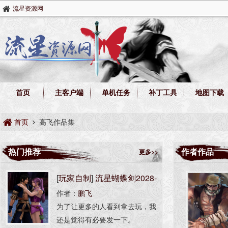
流星资源网
首页
主客户端
单机任务
补丁工具
地图下载
首页
高飞作品集
热门推荐
作者作品
更多>>
[
玩家自制
]
流星蝴蝶剑2028-
作者：
鹏飞
AI版
为了让更多的人看到拿去玩，我
还是觉得有必要发一下。