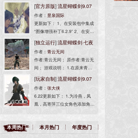
[
官方原版
]
流星蝴蝶剑9.07
作者：
昱泉国际
完整版
更新如下： 1、在安装包中集成
“图像增强补丁6.2.9” 2、在安装
包中集成“人物全开选项” 3、解
[
独立运行
]
流星蝴蝶剑·七夜
决不能选择单机任务和局域网的
作者：
青云无间
听雪(光影增强版)
问题 4、集成简体中文、繁体中
作者:青云无间； 原作者:青云无
文安装 安装程序非昱泉国际制
间； 游戏说明： 1.在原来青云
作，为流星资源网打包，无任何
无间大佬的版本基础上添加了图
[
玩家自制
]
流星蝴蝶剑9.07
修改。 此版本等同于：1.00.3完
像补丁、AS脚本引擎以及光
整版 + 1.07.16升级补丁 + 9.07.
作者：
张大侠
高清无损版
影； 2.若游戏内掉帧卡顿可按[F
16升级补丁。
6.22更新如下： 1.为冷燕，凤
4]关闭光影； -------------------
凰，高寄萍三位女角色添加角色
语音，包括招式，挑衅，死亡。
2.为所有角色添加受击反馈音效
本周热门
本月热门
年度热门
（挨打音效）。 3.优化部分贴
图，特效，语音效果。 注：女