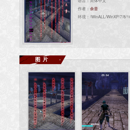
语言：简体中文
作者：
余音
环境：/WinALL/WinXP/7/8/1
图片