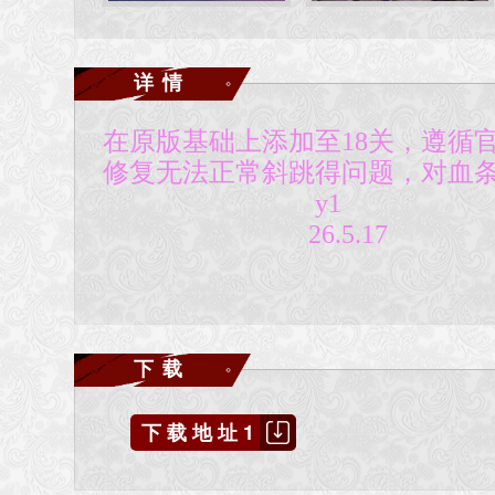
详情
在原版基础上添加至18关，遵循
修复无法正常斜跳得问题，对血条u
y1
26.5.17
下载
下载地址1