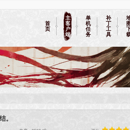
主
单
补
首
客
机
丁
页
户
任
工
端
务
具
完结。