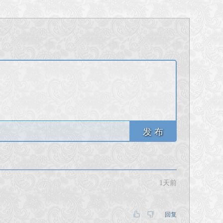
发 布
1天前
回复