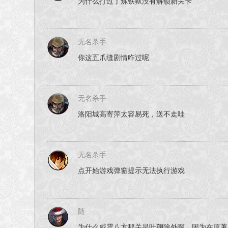
为什么打过了炼铁狱没有解锁新关卡
无名杀手
你这五爪缝剧情咋过呢
无名杀手
洛阳城高寄萍太容易死，送不走哇
无名杀手
点开始游戏弹窗提示无法执行游戏
随
为什么威震八方那关是叶翔除外啊，因为在原著