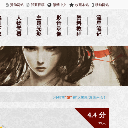
赞助网站
我要投稿
繁體中文
收藏本站
移动网站
地
人
主
影
资
流
图
物
题
音
料
星
下
武
光
录
教
笔
载
器
影
像
程
记
4.4 分
19
人