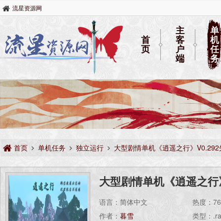
流星资源网
主
单
首
客
机
页
户
任
端
务
首页
单机任务
独立运行
大型剧情单机《逍遥之行》V0.29
大型剧情单机《逍遥之行》V
语言：简体中文
热度：
7
作者：
暮雪
类型：.ra