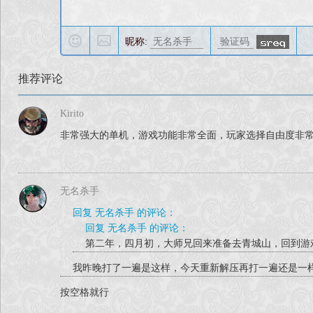
调整逍遥心法增
逍遥游步无
昵称:
减少第一次与
魁尸血量调整500—
推荐评论
第二年十月洛阳
修复勾玉项链BUG，
Kirito
重置对话框UI，第二年少
调整拳精通强
非常强大的单机，游戏功能非常全面，玩家选择自由度非
无名杀手
回复 无名杀手 的评论：
2026
回复 无名杀手 的评论：
第二年，四月初，大师兄回来准备去青城山，回到游
（开放
我昨晚打了一遍是这样，今天重新解压再打一遍还是一
修复部分BU
重做江湖四恶，补充忘忧七贤的
按空格就行
增加