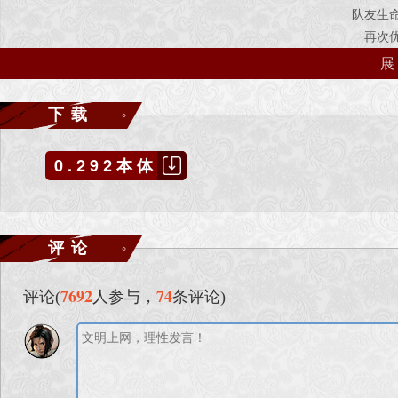
队友生
再次
，增加辟邪老人瞬
增加橘叟
下载
调整对话
沈冰心 凝神
0.292本体
魔琴调整 寒梅映雪 每3s回复2%（玩家）HP持续30s → 每
魔琴调整 破虏
会心 调整匕首
玉女心经 被动提升气
评论
月牙匕首 中毒属性去除 → 
噬日刀 吸
7692
74
评论(
人参与，
条评论)
增加造成真
增加
稍微降
调整第三年八月与卫紫绫在船上作战时敌人数量26——