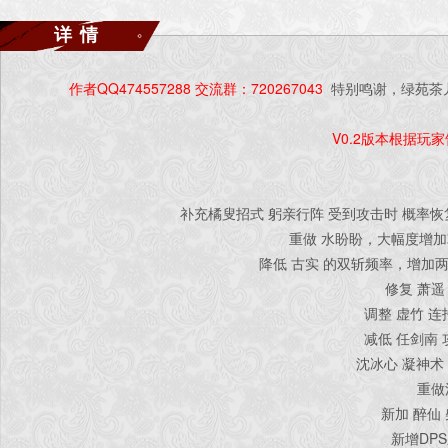
详情
作者QQ474557288 交流群：720267043
特别鸣谢，绿苑茶
V0.2版本根据玩
补充橘叟招式 躬亲行阵 受到攻击时 概率
重做 水盼盼，大幅度增
降低 古实 的双斩频率，增加
修复 萧
调整 虚竹 
减低 任剑南
沈冰心 凝神术 
重做
新加 醉仙
新增DP