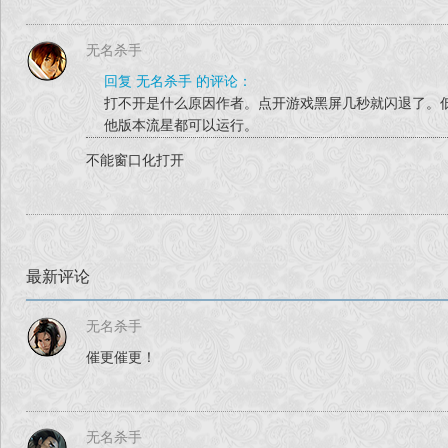
新增大地图界面手动
重新修改招式强
无名杀手
回复 无名杀手 的评论：
流星蝴蝶剑——逍遥之行（暂定名）是以老版本金庸群侠传+武
打不开是什么原因作者。点开游戏黑屏几秒就闪退了。
游戏模式：在不改变流星老玩家操作习惯的情况
他版本流星都可以运行。
剧情分支：根据每个玩
不能窗口化打开
RPG系统：根据玩家的路线与战斗提
1.与以往所有的流星单机mod不同，完全抛弃了
2.利用图片功能制作了各种QTE小游
最新评论
3.在剧情对话功能进行优
4.游戏内主角的强度完全跟随于玩家的发
无名杀手
5.动态难度系统，无须再需要设置多个难度选择，任何玩
催更催更！
6.敌人NPC抛弃以往单机的高频率Pos+高反应值，删除所有BO
在不影响整体难度下让
7.所有游戏剧情内容
无名杀手
虽然尽力去还原老武林的一些老游戏，但个人能力实在有限，虽如