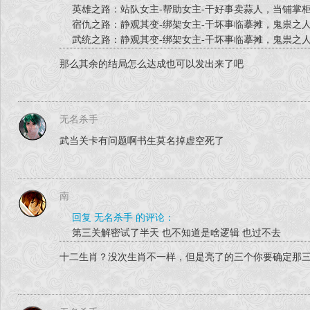
英雄之路：站队女主-帮助女主-干好事卖蒜人，当铺掌
宿仇之路：静观其变-绑架女主-干坏事临摹摊，鬼祟之
武统之路：静观其变-绑架女主-干坏事临摹摊，鬼祟之
那么其余的结局怎么达成也可以发出来了吧
无名杀手
武当关卡有问题啊书生莫名掉虚空死了
南
回复 无名杀手 的评论：
第三关解密试了半天 也不知道是啥逻辑 也过不去
十二生肖？没次生肖不一样，但是亮了的三个你要确定那