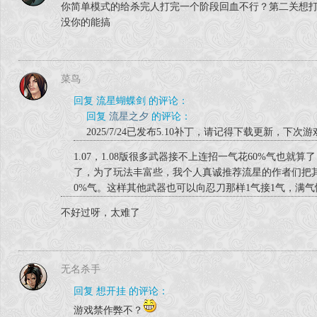
你简单模式的给杀完人打完一个阶段回血不行？第二关想
没你的能搞
菜鸟
回复 流星蝴蝶剑 的评论：
回复
流星之夕
的评论：
2025/7/24已发布5.10补丁，请记得下载更新，下
1.07，1.08版很多武器接不上连招一气花60%气也就算
了，为了玩法丰富些，我个人真诚推荐流星的作者们把其
0%气。这样其他武器也可以向忍刀那样1气接1气，满
不好过呀，太难了
无名杀手
回复 想开挂 的评论：
游戏禁作弊不？