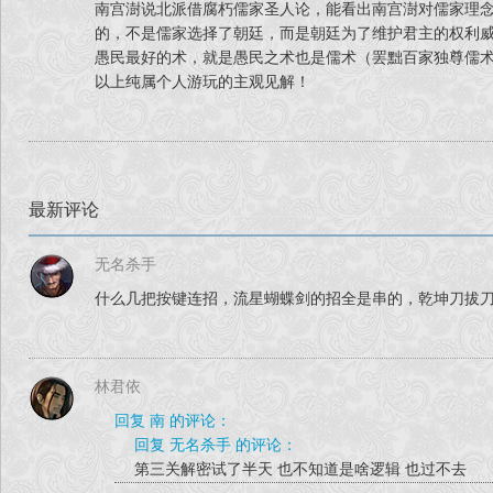
3/14/2026补丁更新5.22版
南宫澍说北派借腐朽儒家圣人论，能看出南宫澍对儒家理
【修正内容】
的，不是儒家选择了朝廷，而是朝廷为了维护君主的权利
愚民最好的术，就是愚民之术也是儒术（罢黜百家独尊儒
1. 【刺杀将帅】池塘客栈附近的亲兵乱移动的bug
以上纯属个人游玩的主观见解！
2. 【刺杀将帅】结局16路线王极山会在楼梯卡住的问
3. 【晋阳决战】结局13路线会在关卡结尾处对话反复
4. 【晋阳决战】受伤丈夫可能不会给出大锤的问题
5. 【刺杀将帅】反复按2会导致伙伴站着不动的问题
最新评论
6. 【大战扬州】对战教主时有可能因距离问题而卡
7. 【晋阳决战】救援杨枪派时温一刀战死没有判输
无名杀手
8. 【晋阳决战】进攻杨枪派时存活的起义军会在剧情
什么几把按键连招，流星蝴蝶剑的招全是串的，乾坤刀拔
9. 【威震天山】守鼎时，调整降低普通与简单难度鼎
10. 【威震天山】攻鼎时，修正普通与简单难度鼎的
11. 修复成就“三人成虎”无法达成的bug
林君依
12. 助北派单人比武时，敌方南宫澍不再会在天元功
13. 调整增加结局16两场最终战的难度
回复 南 的评论：
回复 无名杀手 的评论：
14. 修正黄氏判官笔攻击力错误的问题，修正回90
第三关解密试了半天 也不知道是啥逻辑 也过不去
15. 修复可能会导致电脑以核显启动游戏导致画面帧