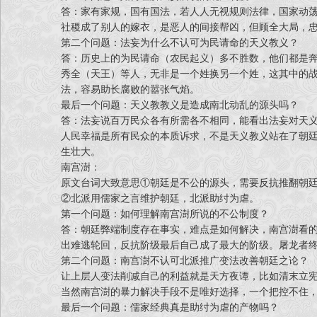
答：家有家规，国有国法，若人人无视规则法律，国家动
3. 玩法丰富多样，精妙的关卡设计，具有挑战性的
社稷成了别人的嫁衣，是恶人的间接帮凶，但顾全大局，
耽误。
第二个问题：法妄为什么不认可为民请命的天义教义？
答：历史上的为民请命（农民起义）多不胜数，他们都是
秀全（天王）等人，无非是一个姓换另一个姓，这其中的
4. 游戏有四个难度选择，无论是久经战场的老手，
法，容易助长腐败的嚣张气焰。
最后一个问题：天义教教义是造成南北动乱的源头吗？
5. 游戏内置详细的教程，包含基础知识，对战知识
答：法妄说百万民众各有所需各不相同，能看出法妄对天
人民幸福是所有民众的本质诉求，不是天义教义站在了朝
生壮大。
南宫澍：
联系作者：
原文台词大致意思①朝廷是不公的源头，需要反抗推翻朝
欢迎大家在下面留言分享你游玩的经历、心得、或者
②北派用儒家之言维护朝廷，北派助纣为虐。
所有平台ID：流星之夕
第一个问题：如何理解南宫澍所说的不公制度？
《宿仇系列》官方粉丝QQ群：103106457
答：朝廷弊端制度存在事实，难点是如何解决，南宫澍看
出难逃轮回，反抗阶级最后自己成了最大的阶级。屠龙者
Bilibili频道：https://space.bilibili.com/1404600
第二个问题：南宫澍不认可北派推广变法改善朝廷之论？
让上层人变法削减自己的利益就是天方夜谭，比如清末立
当然南宫澍的暴力解决手段不是唯好选择，一个把控不住
最后一个问题：儒家经典真是助纣为虐的产物吗？