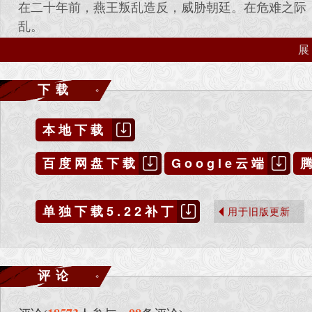
在二十年前，燕王叛乱造反，威胁朝廷。在危难之际
乱。
而后，武林盟主忽然退隐江湖，从此不见踪影。盟主
两年后，大明新皇帝登基，不久后重用宦官刘公公，
刘公公成立东厂，杀害朝野忠臣良民，朝廷乱象四起
下载
起。
刘公公任命亲信王极山为镇南大元帅，负责领兵四处
本地下载
数年后，南方有一武林高手，自立教派，名为“天义教
苦百姓与帮派，都陆续加入天义教。
百度网盘下载
Google云端
眼见造反势力越加浩大，王极山思出一计，向天下颁
枪，除非到正当门派武馆习武，否则一率抓拿关押、
单独下载5.22补丁
北方的许多忠义门派，见天义教造反威胁大明国运，
用于旧版更新
造乱。
随后，武林正式分裂成两方，以天义教带领的南派，
互相结仇，仇恨矛盾越积越深。
评论
而王极山，则率领大明重兵，坐看武林南北两派仇杀