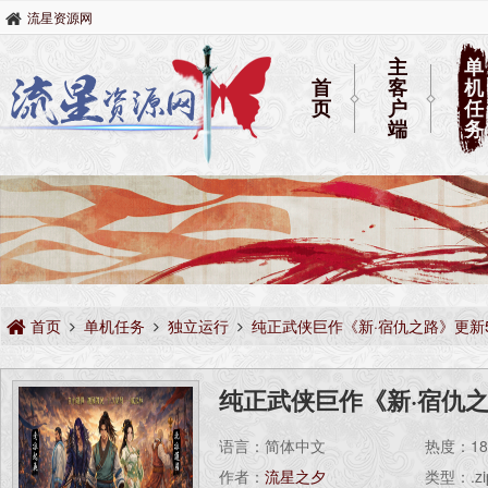
流星资源网
主
单
首
客
机
页
户
任
端
务
首页
单机任务
独立运行
纯正武侠巨作《新·宿仇之路》更新5
纯正武侠巨作《新·宿仇之
语言：简体中文
热度：
1
作者：
流星之夕
类型：.zi