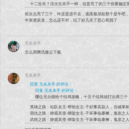
十二生肖？没次生肖不一样，但是亮了的三个你要确定
16. 修正其余十余项小错误
依次点亮了三个，咋还是进不去，道路最深处那个是牛吧
【平衡更新】
牛寅虎辰龙，怎么还不对，玩了好几关了恶心死我了
1. 左鬣寿狮吼功在连招时会加快释放
2. 南宫澍龙拳移速更改回100
3. 白尤连招不再因→A而停止连招
无名杀手
4. 闵秋兰↓A攻击范围增加
怎么用腾讯微云下载
5. 陆岚小绝雷斩在正面击中情况下，修正确保能击中3
6. 独孤星空中小绝稍微修正
无名杀手
回复 无名杀手 的评论：
回复 无名杀手 的评论：
哪位兄台能给个结局攻略，十五个结局就打出两三个
英雄之路：站队女主-帮助女主-干好事卖蒜人，当铺掌
宿仇之路：静观其变-绑架女主-干坏事临摹摊，鬼祟之
武统之路：静观其变-绑架女主-干坏事临摹摊，鬼祟之