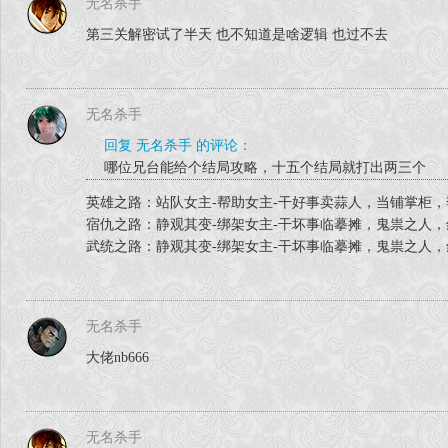
无名杀手
第三关解密试了半天 也不知道是啥逻辑 也过不去
无名杀手
回复 无名杀手 的评论：
哪位兄台能给个结局攻略，十五个结局就打出两三个
英雄之路：站队女主-帮助女主-干好事卖蒜人，当铺掌柜
宿仇之路：静观其变-绑架女主-干坏事临摹摊，鬼祟之人
武统之路：静观其变-绑架女主-干坏事临摹摊，鬼祟之人
无名杀手
大佬nb666
无名杀手