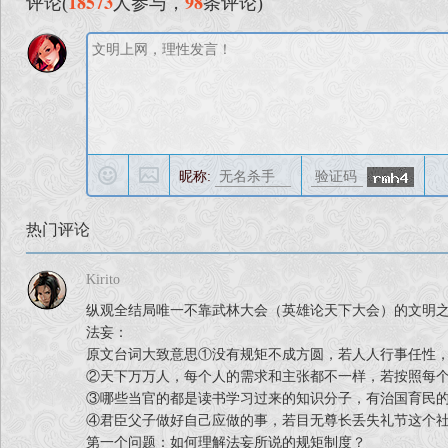
18573
98
评论(
人参与，
条评论)
如今，二十年后。太白山上，有一位青衣人，一位黑
黑衣人开口言道：“你我二十年之约已到，今日便是
我交予你最后一个任务，这亦是你的使命。
如今武林分裂成南北两派，江湖各派互相残杀。
你的任务便是统一武林各派，平息南北斗争。”
青衣人领命下山，踏入武林。
昵称:
今后，武林命运如何走向，南派护民、北派护国、兄
热门评论
Kirito
作品特色：
纵观全结局唯一不靠武林大会（英雄论天下大会）的文明
法妄：
1. 游戏共有十八个结局路线，游戏流程有众多剧情
原文台词大致意思①没有规矩不成方圆，若人人行事任性
的结局。
②天下万万人，每个人的需求和主张都不一样，若按照每
③哪些当官的都是读书学习过来的知识分子，有治国育民
2. 庞大文本体量，严谨的故事情节，丰富的游戏内
④君臣父子做好自己应做的事，若目无尊长丢失礼节这个
第一个问题：如何理解法妄所说的规矩制度？