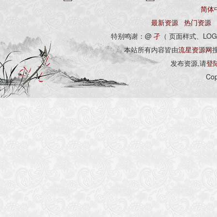
简体
最新资源
热门资源
特别鸣谢：@
孑
（ 页面样式、LOG
本站所有内容皆由
流星资源网
发布资源,请
登
Cop