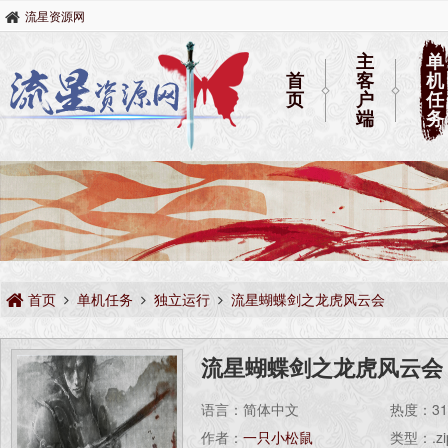
流星资源网
主
单
首
客
机
页
户
任
端
务
首页
单机任务
独立运行
流星蝴蝶剑之龙虎风云会
流星蝴蝶剑之龙虎风云会
语言：简体中文
热度：
3
作者：
一只小松鼠
类型：.zi