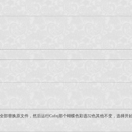
部替换原文件，然后运行Cofnj那个蝴蝶色彩选32色其他不变，选择开