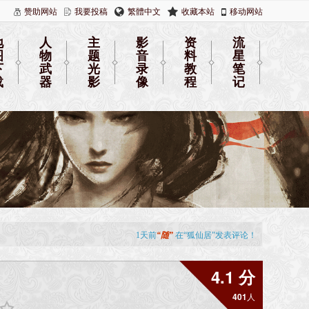
赞助网站
我要投稿
繁體中文
收藏本站
移动网站
地
人
主
影
资
流
图
物
题
音
料
星
下
武
光
录
教
笔
载
器
影
像
程
记
4.1 分
401
人