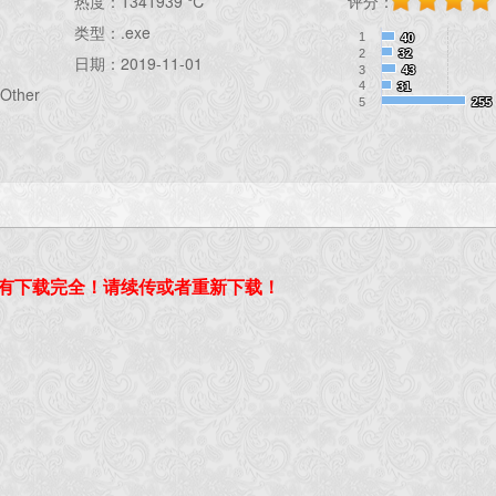
热度：
1341939 ℃
评分：
类型：.exe
1
40
40
2
32
32
日期：2019-11-01
3
43
43
4
31
31
Other
5
255
255
有下载完全！请续传或者重新下载！