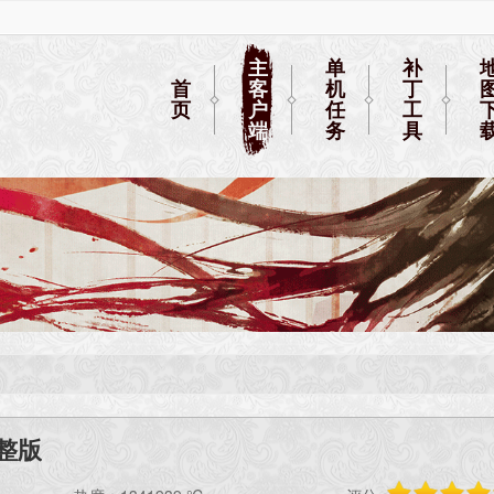
主
单
补
首
客
机
丁
页
户
任
工
端
务
具
完整版