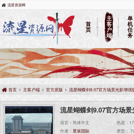
流星资源网
主
单
首
客
机
页
户
任
端
务
首页
主客户端
官方原版
流星蝴蝶剑9.07官方场景光影增强
流星蝴蝶剑9.07官方场
语言：简体中文
热度：
1
作者：
昱泉国际
类型：.7