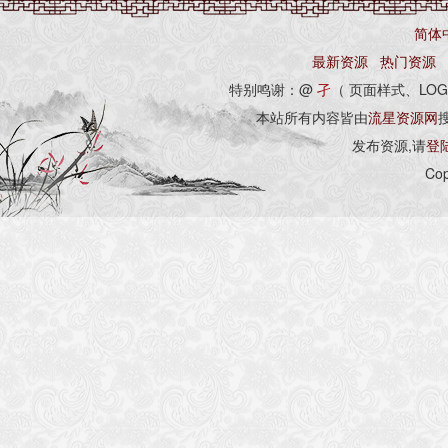
简体
最新资源
热门资源
特别鸣谢：@
孑
（ 页面样式、LOG
本站所有内容皆由
流星资源网
发布资源,请
登
Cop