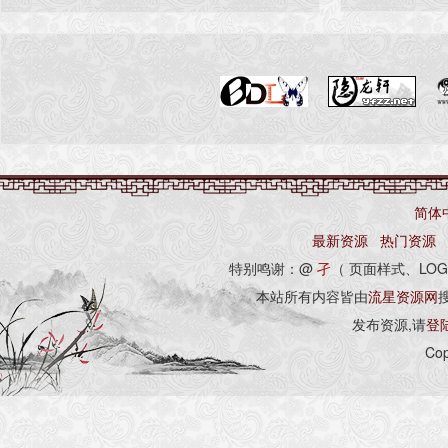
简体
最新资源
热门资源
特别鸣谢：@
孑
（ 页面样式、LOG
本站所有内容皆由
流星资源网
发布资源,请
登
Cop