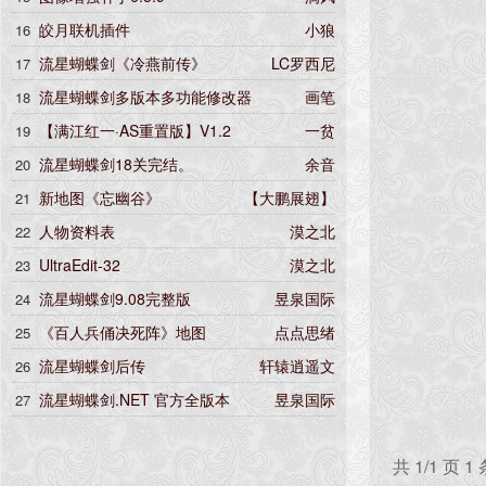
皎月联机插件
小狼
16
流星蝴蝶剑《冷燕前传》
LC罗西尼
17
流星蝴蝶剑多版本多功能修改器
画笔
18
【满江红一·AS重置版】V1.2
一贫
19
流星蝴蝶剑18关完结。
余音
20
新地图《忘幽谷》
【大鹏展翅】
21
人物资料表
漠之北
22
UltraEdit-32
漠之北
23
流星蝴蝶剑9.08完整版
昱泉国际
24
《百人兵俑决死阵》地图
点点思绪
25
流星蝴蝶剑后传
轩辕逍遥文
26
流星蝴蝶剑.NET 官方全版本
昱泉国际
27
共 1/1 页 1