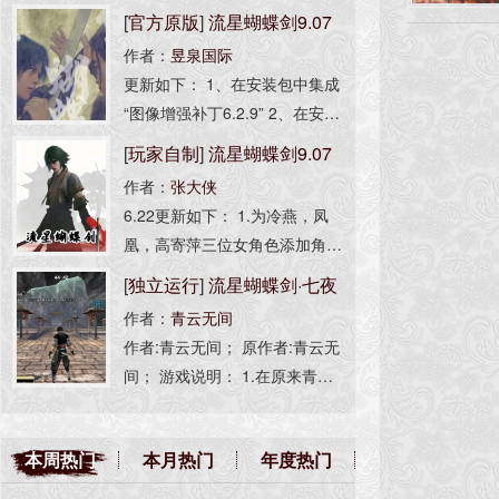
[
官方原版
]
流星蝴蝶剑9.07
作者：
昱泉国际
完整版
更新如下： 1、在安装包中集成
“图像增强补丁6.2.9” 2、在安装
包中集成“人物全开选项” 3、解
[
玩家自制
]
流星蝴蝶剑9.07
决不能选择单机任务和局域网的
作者：
张大侠
高清无损版
问题 4、集成简体中文、繁体中
6.22更新如下： 1.为冷燕，凤
文安装 安装程序非昱泉国际制
凰，高寄萍三位女角色添加角色
作，为流星资源网打包，无任何
语音，包括招式，挑衅，死亡。
[
独立运行
]
流星蝴蝶剑·七夜
修改。 此版本等同于：1.00.3完
2.为所有角色添加受击反馈音效
整版 + 1.07.16升级补丁 + 9.07.
作者：
青云无间
听雪(光影增强版)
（挨打音效）。 3.优化部分贴
16升级补丁。
作者:青云无间； 原作者:青云无
图，特效，语音效果。 注：女
间； 游戏说明： 1.在原来青云
角色仅限主机开房
无间大佬的版本基础上添加了图
像补丁、AS脚本引擎以及光
本周热门
本月热门
年度热门
影； 2.若游戏内掉帧卡顿可按[F
4]关闭光影； -------------------