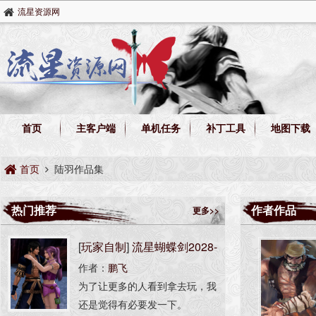
流星资源网
首页
主客户端
单机任务
补丁工具
地图下载
首页
陆羽作品集
热门推荐
作者作品
更多>>
[
玩家自制
]
流星蝴蝶剑2028-
作者：
鹏飞
AI版
为了让更多的人看到拿去玩，我
还是觉得有必要发一下。