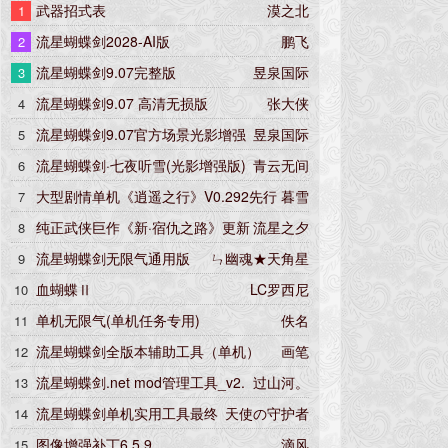
武器招式表
漠之北
1
流星蝴蝶剑2028-AI版
鹏飞
2
流星蝴蝶剑9.07完整版
昱泉国际
3
流星蝴蝶剑9.07 高清无损版
张大侠
4
流星蝴蝶剑9.07官方场景光影增强
昱泉国际
5
版
流星蝴蝶剑·七夜听雪(光影增强版)
青云无间
6
大型剧情单机《逍遥之行》V0.292先行
暮雪
7
版
纯正武侠巨作《新·宿仇之路》更新
流星之夕
8
5.22版
流星蝴蝶剑无限气通用版
ㄣ幽魂★天角星
9
血蝴蝶Ⅱ
LC罗西尼
10
单机无限气(单机任务专用)
佚名
11
流星蝴蝶剑全版本辅助工具（单机）
画笔
12
流星蝴蝶剑.net mod管理工具_v2.
过山河。
13
6.0
流星蝴蝶剑单机实用工具最终
天使の守护者
14
版
图像增强补丁6.5.9
滴风
15