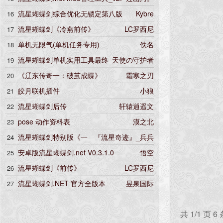
6.0
流星蝴蝶剑综合优化无锁定第八版
Kybre
16
流星蝴蝶剑《冷燕前传》
LC罗西尼
17
单机无限气(单机任务专用)
佚名
18
流星蝴蝶剑单机实用工具最终
天使の守护者
19
版
《辽东传奇一：破茧成蝶》
霜寒之刃
20
皎月联机插件
小狼
21
流星蝴蝶剑后传
轩辕逍遥文
22
pose 动作资料表
漠之北
23
流星蝴蝶剑特别版《一
『流星奇迹』_兵兵
24
念江湖》全套珍藏集
安卓版流星蝴蝶剑.net V0.3.1.0
悟空
25
流星蝴蝶剑《前传》
LC罗西尼
26
流星蝴蝶剑.NET 官方全版本
昱泉国际
27
共 1/1 页 6