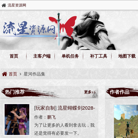
流星资源网
首页
主客户端
单机任务
补丁工具
地图下载
首页
星河作品集
热门推荐
作者作品
更多>>
[
玩家自制
]
流星蝴蝶剑2028-
作者：
鹏飞
AI版
为了让更多的人看到拿去玩，我
还是觉得有必要发一下。