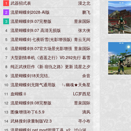
武器招式表
漠之北
1
流星蝴蝶剑2028-AI版
鹏飞
2
流星蝴蝶剑9.07完整版
昱泉国际
3
流星蝴蝶剑9.07 高清无损版
张大侠
4
流星蝴蝶剑·七夜听雪(光影增强版)
青云无间
5
流星蝴蝶剑9.07官方场景光影增强
昱泉国际
6
版
大型剧情单机《逍遥之行》V0.292先行
暮雪
7
版
纯正武侠巨作《新·宿仇之路》更新
流星之夕
8
5.22版
流星蝴蝶剑18关完结。
余音
9
流星蝴蝶剑无限气通用版
ㄣ幽魂★天角星
10
血蝴蝶Ⅱ
LC罗西尼
11
流星蝴蝶剑9.08完整版
昱泉国际
12
图像增强补丁6.5.9
滴风
13
武林搜剑录重制版V2.3
寻小布
14
流星蝴蝶剑.net mod管理工具_v2.
过山河。
15