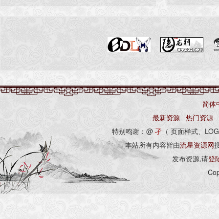
简体
最新资源
热门资源
特别鸣谢：@
孑
（ 页面样式、LOG
本站所有内容皆由
流星资源网
发布资源,请
登
Cop