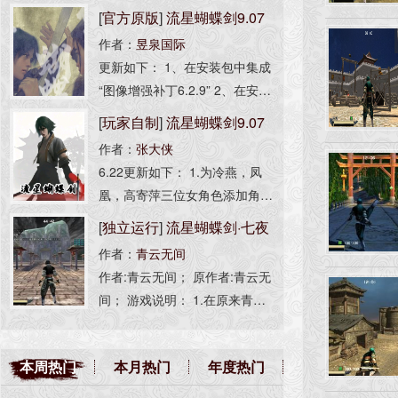
[
官方原版
]
流星蝴蝶剑9.07
作者：
昱泉国际
完整版
更新如下： 1、在安装包中集成
“图像增强补丁6.2.9” 2、在安装
包中集成“人物全开选项” 3、解
[
玩家自制
]
流星蝴蝶剑9.07
决不能选择单机任务和局域网的
作者：
张大侠
高清无损版
问题 4、集成简体中文、繁体中
6.22更新如下： 1.为冷燕，凤
文安装 安装程序非昱泉国际制
凰，高寄萍三位女角色添加角色
作，为流星资源网打包，无任何
语音，包括招式，挑衅，死亡。
[
独立运行
]
流星蝴蝶剑·七夜
修改。 此版本等同于：1.00.3完
2.为所有角色添加受击反馈音效
整版 + 1.07.16升级补丁 + 9.07.
作者：
青云无间
听雪(光影增强版)
（挨打音效）。 3.优化部分贴
16升级补丁。
作者:青云无间； 原作者:青云无
图，特效，语音效果。 注：女
间； 游戏说明： 1.在原来青云
角色仅限主机开房
无间大佬的版本基础上添加了图
像补丁、AS脚本引擎以及光
本周热门
本月热门
年度热门
影； 2.若游戏内掉帧卡顿可按[F
4]关闭光影； -------------------