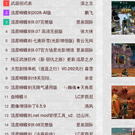
武器招式表
漠之北
1
流星蝴蝶剑2028-AI版
鹏飞
2
流星蝴蝶剑9.07完整版
昱泉国际
3
流星蝴蝶剑9.07 高清无损版
张大侠
4
流星蝴蝶剑·七夜听雪(光影增强版)
青云无间
5
流星蝴蝶剑9.07官方场景光影增强
昱泉国际
6
版
纯正武侠巨作《新·宿仇之路》更新
流星之夕
7
5.22版
大型剧情单机《逍遥之行》V0.292先行
暮雪
8
版
流星蝴蝶剑18关完结。
余音
9
流星蝴蝶剑无限气通用版
ㄣ幽魂★天角星
10
血蝴蝶Ⅱ
LC罗西尼
11
图像增强补丁6.5.9
滴风
12
流星蝴蝶剑.net mod管理工具_v2.
过山河。
13
6.0
流星蝴蝶剑9.08完整版
昱泉国际
14
流星蝴蝶剑《冷燕前传》
LC罗西尼
15