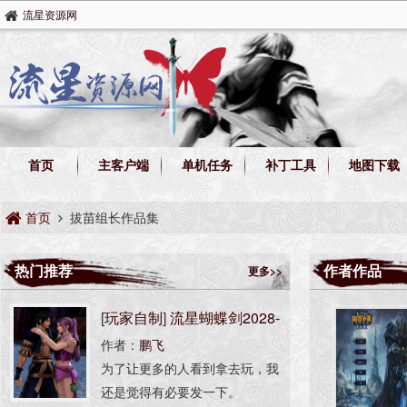
流星资源网
首页
主客户端
单机任务
补丁工具
地图下载
首页
拔苗组长作品集
热门推荐
作者作品
更多>>
[
玩家自制
]
流星蝴蝶剑2028-
作者：
鹏飞
AI版
为了让更多的人看到拿去玩，我
还是觉得有必要发一下。