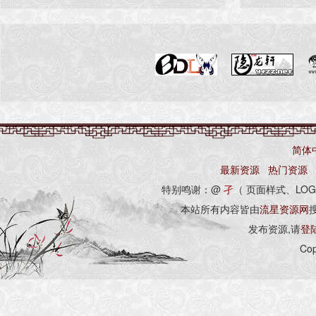
简体
最新资源
热门资源
特别鸣谢：@
孑
（ 页面样式、LOG
本站所有内容皆由
流星资源网
发布资源,请
登
Cop