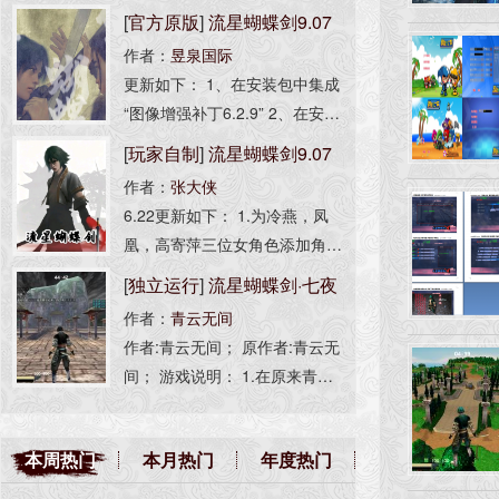
[
官方原版
]
流星蝴蝶剑9.07
作者：
昱泉国际
完整版
更新如下： 1、在安装包中集成
“图像增强补丁6.2.9” 2、在安装
包中集成“人物全开选项” 3、解
[
玩家自制
]
流星蝴蝶剑9.07
决不能选择单机任务和局域网的
作者：
张大侠
高清无损版
问题 4、集成简体中文、繁体中
6.22更新如下： 1.为冷燕，凤
文安装 安装程序非昱泉国际制
凰，高寄萍三位女角色添加角色
作，为流星资源网打包，无任何
语音，包括招式，挑衅，死亡。
[
独立运行
]
流星蝴蝶剑·七夜
修改。 此版本等同于：1.00.3完
2.为所有角色添加受击反馈音效
整版 + 1.07.16升级补丁 + 9.07.
作者：
青云无间
听雪(光影增强版)
（挨打音效）。 3.优化部分贴
16升级补丁。
作者:青云无间； 原作者:青云无
图，特效，语音效果。 注：女
间； 游戏说明： 1.在原来青云
角色仅限主机开房
无间大佬的版本基础上添加了图
像补丁、AS脚本引擎以及光
本周热门
本月热门
年度热门
影； 2.若游戏内掉帧卡顿可按[F
4]关闭光影； -------------------