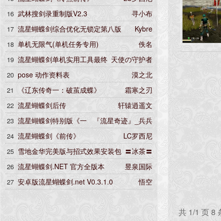
武林搜剑录重制版V2.3
寻小布
16
流星蝴蝶剑综合优化无锁定第八版
Kybre
17
单机无限气(单机任务专用)
佚名
18
流星蝴蝶剑单机实用工具最终
天使の守护者
19
版
pose 动作资料表
漠之北
20
《辽东传奇一：破茧成蝶》
霜寒之刃
21
流星蝴蝶剑后传
轩辕逍遥文
22
流星蝴蝶剑特别版《一
『流星奇迹』_兵兵
23
念江湖》全套珍藏集
流星蝴蝶剑《前传》
LC罗西尼
24
雪地金华完美版与招式效果安装包
〓冰茶〓
25
流星蝴蝶剑.NET 官方全版本
昱泉国际
26
安卓版流星蝴蝶剑.net V0.3.1.0
悟空
27
共 1/1 页 8