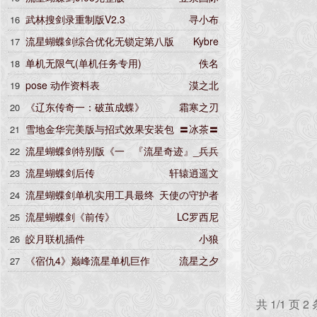
武林搜剑录重制版V2.3
寻小布
16
流星蝴蝶剑综合优化无锁定第八版
Kybre
17
单机无限气(单机任务专用)
佚名
18
pose 动作资料表
漠之北
19
《辽东传奇一：破茧成蝶》
霜寒之刃
20
雪地金华完美版与招式效果安装包
〓冰茶〓
21
流星蝴蝶剑特别版《一
『流星奇迹』_兵兵
22
念江湖》全套珍藏集
流星蝴蝶剑后传
轩辕逍遥文
23
流星蝴蝶剑单机实用工具最终
天使の守护者
24
版
流星蝴蝶剑《前传》
LC罗西尼
25
皎月联机插件
小狼
26
《宿仇4》巅峰流星单机巨作
流星之夕
27
共 1/1 页 2