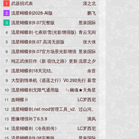
武器招式表
漠之北
1
角色仅限主机开房
流星蝴蝶剑2028-AI版
鹏飞
2
流星蝴蝶剑9.07完整版
昱泉国际
3
流星蝴蝶剑·七夜听雪(光影增强版)
青云无间
4
流星蝴蝶剑9.07 高清无损版
张大侠
5
流星蝴蝶剑9.07官方场景光影增强
昱泉国际
6
版
纯正武侠巨作《新·宿仇之路》更新
流星之夕
7
5.22版
流星蝴蝶剑18关完结。
余音
8
大型剧情单机《逍遥之行》V0.292先行
暮雪
9
版
流星蝴蝶剑无限气通用版
ㄣ幽魂★天角星
10
血蝴蝶Ⅱ
LC罗西尼
11
流星蝴蝶剑.net mod管理工具_v2.
过山河。
12
6.0
图像增强补丁6.5.9
滴风
13
流星蝴蝶剑《冷燕前传》
LC罗西尼
14
流星蝴蝶剑9.08完整版
昱泉国际
15