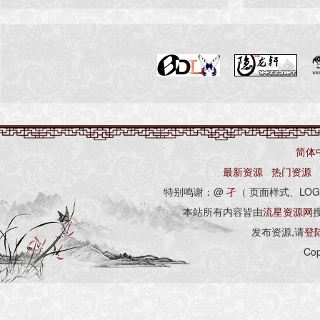
简体
最新资源
热门资源
特别鸣谢：@
孑
（ 页面样式、LOG
本站所有内容皆由
流星资源网
发布资源,请
登
Cop