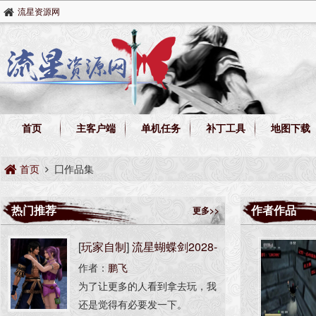
流星资源网
首页
主客户端
单机任务
补丁工具
地图下载
首页
囗作品集
热门推荐
作者作品
更多>>
[
玩家自制
]
流星蝴蝶剑2028-
作者：
鹏飞
AI版
为了让更多的人看到拿去玩，我
还是觉得有必要发一下。