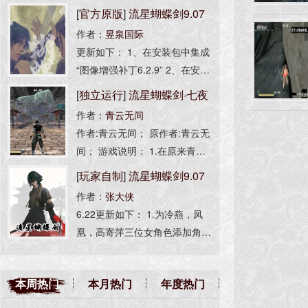
[
官方原版
]
流星蝴蝶剑9.07
作者：
昱泉国际
完整版
更新如下： 1、在安装包中集成
“图像增强补丁6.2.9” 2、在安装
包中集成“人物全开选项” 3、解
[
独立运行
]
流星蝴蝶剑·七夜
决不能选择单机任务和局域网的
作者：
青云无间
听雪(光影增强版)
问题 4、集成简体中文、繁体中
作者:青云无间； 原作者:青云无
文安装 安装程序非昱泉国际制
间； 游戏说明： 1.在原来青云
作，为流星资源网打包，无任何
无间大佬的版本基础上添加了图
[
玩家自制
]
流星蝴蝶剑9.07
修改。 此版本等同于：1.00.3完
像补丁、AS脚本引擎以及光
整版 + 1.07.16升级补丁 + 9.07.
作者：
张大侠
高清无损版
影； 2.若游戏内掉帧卡顿可按[F
16升级补丁。
6.22更新如下： 1.为冷燕，凤
4]关闭光影； -------------------
凰，高寄萍三位女角色添加角色
语音，包括招式，挑衅，死亡。
2.为所有角色添加受击反馈音效
本周热门
本月热门
年度热门
（挨打音效）。 3.优化部分贴
图，特效，语音效果。 注：女