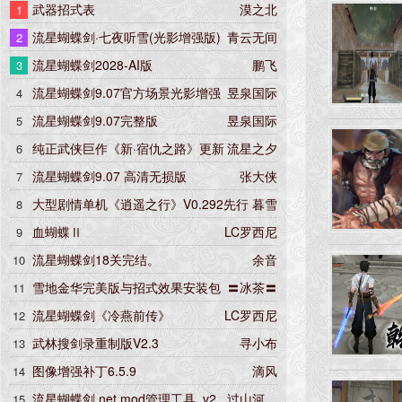
武器招式表
漠之北
1
作，为流星资源网打包，无任何
流星蝴蝶剑·七夜听雪(光影增强版)
青云无间
2
修改。 此版本等同于：1.00.3完
整版 + 1.07.16升级补丁 + 9.07.
流星蝴蝶剑2028-AI版
鹏飞
3
16升级补丁。
流星蝴蝶剑9.07官方场景光影增强
昱泉国际
4
版
流星蝴蝶剑9.07完整版
昱泉国际
5
纯正武侠巨作《新·宿仇之路》更新
流星之夕
6
5.22版
流星蝴蝶剑9.07 高清无损版
张大侠
7
大型剧情单机《逍遥之行》V0.292先行
暮雪
8
版
血蝴蝶Ⅱ
LC罗西尼
9
流星蝴蝶剑18关完结。
余音
10
雪地金华完美版与招式效果安装包
〓冰茶〓
11
流星蝴蝶剑《冷燕前传》
LC罗西尼
12
武林搜剑录重制版V2.3
寻小布
13
图像增强补丁6.5.9
滴风
14
流星蝴蝶剑.net mod管理工具_v2.
过山河。
15