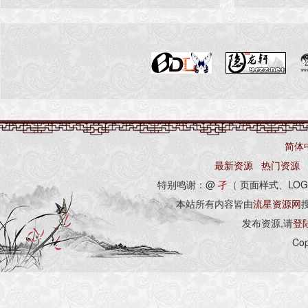
简体
最新资源
热门资源
特别鸣谢：@
孑
（ 页面样式、LOG
本站所有内容皆由
流星资源网
发布资源,请
登
Cop