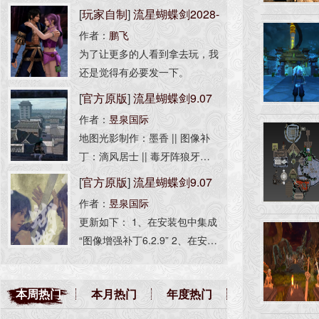
无间大佬的版本基础上添加了图
[
玩家自制
]
流星蝴蝶剑2028-
像补丁、AS脚本引擎以及光
作者：
鹏飞
AI版
影； 2.若游戏内掉帧卡顿可按[F
为了让更多的人看到拿去玩，我
4]关闭光影； -------------------
还是觉得有必要发一下。
[
官方原版
]
流星蝴蝶剑9.07
作者：
昱泉国际
官方场景光影增强版
地图光影制作：墨香 || 图像补
丁：滴风居士 || 毒牙阵狼牙棒：
三叔 || 协助工具：星河封天 所
[
官方原版
]
流星蝴蝶剑9.07
有官方地图都添加有光影，除添
作者：
昱泉国际
完整版
加光影外对游戏文件完全没有修
更新如下： 1、在安装包中集成
改，不影响联机对战！
“图像增强补丁6.2.9” 2、在安装
包中集成“人物全开选项” 3、解
决不能选择单机任务和局域网的
本周热门
本月热门
年度热门
问题 4、集成简体中文、繁体中
文安装 安装程序非昱泉国际制