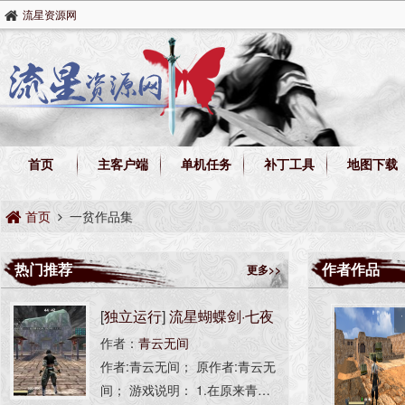
流星资源网
首页
主客户端
单机任务
补丁工具
地图下载
首页
一贫作品集
热门推荐
作者作品
更多>>
[
独立运行
]
流星蝴蝶剑·七夜
作者：
青云无间
听雪(光影增强版)
作者:青云无间； 原作者:青云无
间； 游戏说明： 1.在原来青云