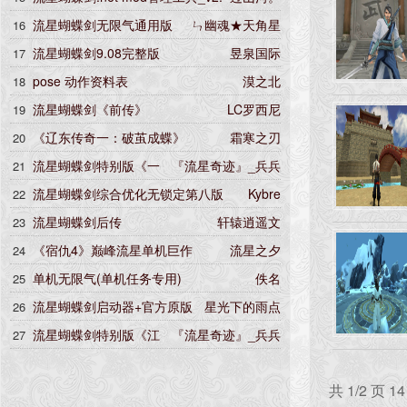
6.0
流星蝴蝶剑无限气通用版
ㄣ幽魂★天角星
16
流星蝴蝶剑9.08完整版
昱泉国际
17
pose 动作资料表
漠之北
18
流星蝴蝶剑《前传》
LC罗西尼
19
《辽东传奇一：破茧成蝶》
霜寒之刃
20
流星蝴蝶剑特别版《一
『流星奇迹』_兵兵
21
念江湖》全套珍藏集
流星蝴蝶剑综合优化无锁定第八版
Kybre
22
流星蝴蝶剑后传
轩辕逍遥文
23
《宿仇4》巅峰流星单机巨作
流星之夕
24
单机无限气(单机任务专用)
佚名
25
流星蝴蝶剑启动器+官方原版
星光下的雨点
26
+流星后传
流星蝴蝶剑特别版《江
『流星奇迹』_兵兵
27
湖末路》全套珍藏集
共 1/2 页 1