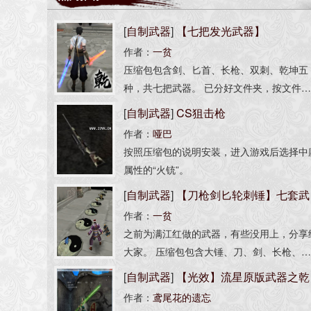
[
自制武器
]
【七把发光武器】
作者：
一贫
压缩包包含剑、匕首、长枪、双刺、乾坤五
种，共七把武器。 已分好文件夹，按文件
名称安装覆盖即可。
[
自制武器
]
CS狙击枪
作者：
哑巴
按照压缩包的说明安装，进入游戏后选择中
属性的“火铳”。
[
自制武器
]
【刀枪剑匕轮刺锤】七套武
作者：
一贫
器
之前为满江红做的武器，有些没用上，分享
大家。 压缩包包含大锤、刀、剑、长枪、
首、飞轮、双刺七种，各四把。 将w开头的
[
自制武器
]
【光效】流星原版武器之乾
型文件放入根目录中的cmodel文件夹。 将
作者：
鸢尾花的遗忘
坤(绿色精装型) 普通 代码47号《有范围
有贴图导