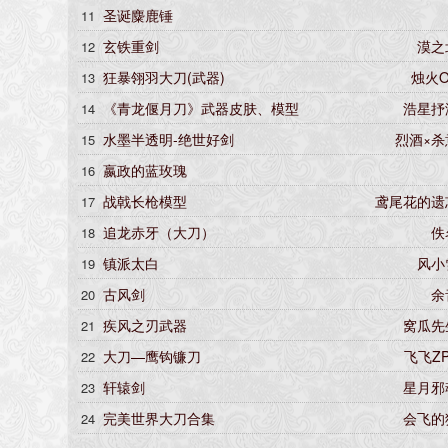
圣诞麋鹿锤
11
玄铁重剑
漠之
12
狂暴翎羽大刀(武器)
烛火O
13
《青龙偃月刀》武器皮肤、模型
浩星抒
14
水墨半透明-绝世好剑
烈酒×杀
15
嬴政的蓝玫瑰
16
战戟长枪模型
鸢尾花的遗
17
追龙赤牙（大刀）
佚
18
镇派太白
风小
19
古风剑
余
20
疾风之刃武器
窝瓜先
21
大刀—鹰钩镰刀
飞飞Z
22
轩辕剑
星月邪
23
完美世界大刀合集
会飞的
24