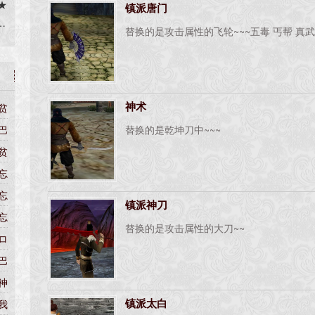
★
镇派唐门
m
替换的是攻击属性的飞轮~~~五毒 丐帮 真
m
是
m
l
神术
贫
P
巴
替换的是乾坤刀中~~~
图
无
贫
使
忘
忘
镇派神刀
忘
替换的是攻击属性的大刀~~
ロ
巴
神
镇派太白
我