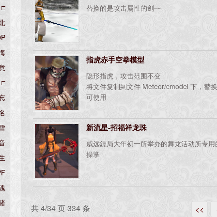
□
替换的是攻击属性的剑~~
北
P
海
指虎赤手空拳模型
意
隐形指虎，攻击范围不变
□
将文件复制到文件 Meteor/cmodel 下，替
可使用
忘
名
新流星-招福祥龙珠
雪
音
威远鏢局大年初一所举办的舞龙活动所专用
操掌
生
PF
魂
猪
共 4/34 页 334 条
<<