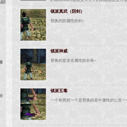
pak中去。
镇派真武（阴剑）
提示：ctexture.pak可以用WinRAR 等
替换的防属性的剑~
夹
镇派神威
替换的是攻击属性的长枪~
庸
镇派五毒
给
一个有两把一个是替换的是中属性的匕首一
匕
模
所
-