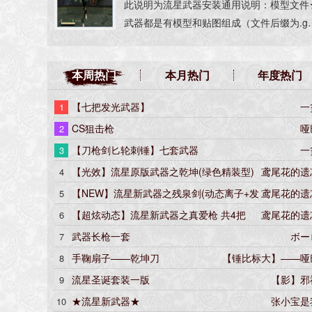
此说明为流星武器安装通用说明：模型文件
供娱乐》【鸢尾花的遗忘】
武器都是有模型和贴图组成（文件后缀为.g
c.gmb.des）★贴图为图片格式（后缀为.b
p.jpg.tga）流星目录★流星根目录（其实就
本周热门
本月热门
年度热门
流星安装位置这么个样子《c:\programfiles\
eteor》）★武器模型文件夹名字叫做cmode
【七把发光武器】
一
1
★武器贴图文件夹①ctexture.pak②Texture
CS狙击枪
哑
2
atch.pak（可以用压缩工具打开）不知道贴
放到哪里可以在两个文件里同时放一份，万
【刀枪剑匕轮刺锤】七套武器
一
3
一失。PS:互动游戏平台由于补丁限制无法
【光效】流星原版武器之乾坤(绿色精装型)
鸢尾花的遗
4
用新模型。 _
普通 代码47号《有范围-供娱乐》【鸢尾花的遗忘】
【NEW】流星新武器之残泉剑(动态离子+发
鸢尾花的遗
5
光特效) 代码6号【鸢尾花的遗忘】
【超炫动态】流星新武器之真爱枪 共4把
鸢尾花的遗
6
（真爱-闪炫-火焰-盘丝）【鸢尾花的遗忘】
武器长枪一套
ボー
7
手鞠扇子——乾坤刀
【锤比标大】——哑
8
流星圣诞套装一版
【影】邪
9
★流星新武器★
张小宝是
10