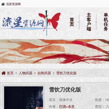
流星资源网
主
单
首
客
机
页
户
任
端
务
首页
人物武器
自制武器
雪饮刀优化版
雪饮刀优化版
语言：简体中文
热度：
1
作者：
烈酒×杀意
类型：.7