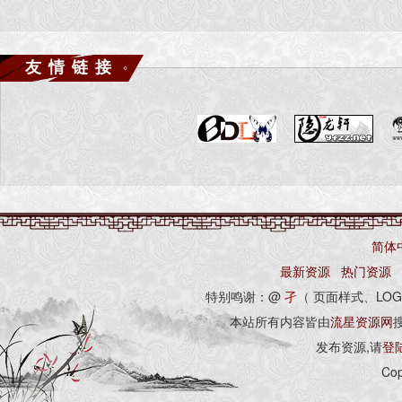
友情链接
简体
最新资源
热门资源
特别鸣谢：@
孑
（ 页面样式、LOG
本站所有内容皆由
流星资源网
发布资源,请
登
Cop