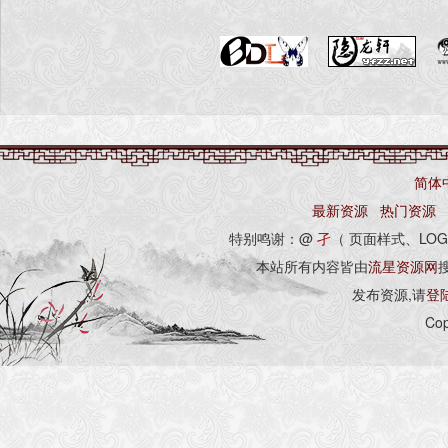
简体
最新资源
热门资源
特别鸣谢：@
孑
（ 页面样式、LOG
本站所有内容皆由
流星资源网
发布资源,请
登
Cop