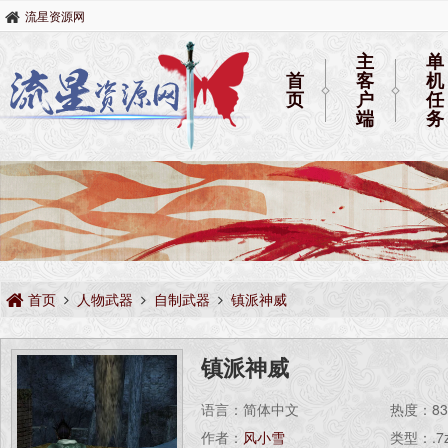
流星资源网
主
单
首
客
机
页
户
任
端
务
首页
人物武器
自制武器
镇派神威
镇派神威
语言：简体中文
热度：
8
作者：
风小雪
类型：.7