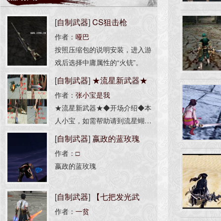
[
自制武器
]
CS狙击枪
作者：
哑巴
按照压缩包的说明安装，进入游
戏后选择中庸属性的“火铳”。
[
自制武器
]
★流星新武器★
作者：
张小宝是我
★流星新武器★◆开场介绍◆本
人小宝，如需帮助请到流星蝴蝶
剑吧联系ID【张小宝是我】，或
[
自制武器
]
嬴政的蓝玫瑰
关注新浪微博【这人是个坏蛋】
作者：
□
或直接联系QQ1007652297这
嬴政的蓝玫瑰
是学制作武器模型以来制作的第
一套武器，途中遇到很多难题，
[
自制武器
]
【七把发光武
多亏了三叔、滴风、师傅天平、
狱血狂魔等人的不断指导，在此
作者：
一贫
器】