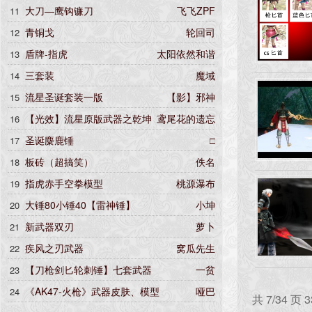
大刀—鹰钩镰刀
飞飞ZPF
11
青铜戈
轮回司
12
盾牌-指虎
太阳依然和谐
13
三套装
魔域
14
流星圣诞套装一版
【影】邪神
15
【光效】流星原版武器之乾坤
鸢尾花的遗忘
16
(绿色精装型) 普通 代码47号《有范围-供娱乐》
圣诞麋鹿锤
□
17
【鸢尾花的遗忘】
板砖（超搞笑）
佚名
18
指虎赤手空拳模型
桃源瀑布
19
大锤80小锤40【雷神锤】
小坤
20
新武器双刃
萝卜
21
疾风之刃武器
窝瓜先生
22
【刀枪剑匕轮刺锤】七套武器
一贫
23
《AK47-火枪》武器皮肤、模型
哑巴
24
共 7/34 页 