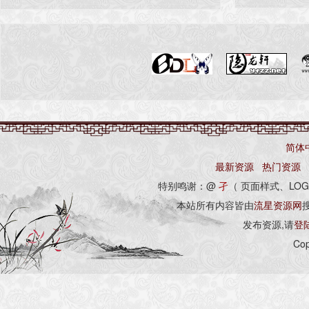
简体
最新资源
热门资源
特别鸣谢：@
孑
（ 页面样式、LOG
本站所有内容皆由
流星资源网
发布资源,请
登
Cop