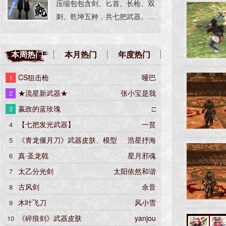
谢过，武器模型大多来源于赤
压缩包包含剑、匕首、长枪、双
壁，个别来自永恒之塔，在这方
刺、乾坤五种，共七把武器。
面我还很欠缺，武器有什么不满
已分好文件夹，按文件夹名称安
的请多多包涵，也希望更多的流
装覆盖即可。
本周热门
本月热门
年度热门
星爱好者投入到流星文化发展队
列中，使得流星精神源远流长。
CS狙击枪
哑巴
1
◆严重声明◆武器全部是原版武
★流星新武器★
张小宝是我
2
器长度，不添加任何范围，如使
用中发现异常请第一时间联系
嬴政的蓝玫瑰
□
3
【七把发光武器】
一贫
4
《青龙偃月刀》武器皮肤、模型
浩星抒海
5
真·圣龙戟
星月邪魂
6
太乙分光剑
太阳依然和谐
7
古风剑
余音
8
木叶飞刀
风小雪
9
《碎痕剑》武器皮肤
yanjou
10