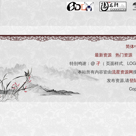
简体
最新资源
热门资源
特别鸣谢：@
孑
（ 页面样式、LOG
本站所有内容皆由
流星资源网
发布资源,请
登
Cop