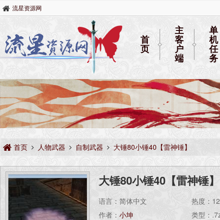
流星资源网
主
单
首
客
机
页
户
任
端
务
首页
人物武器
自制武器
大锤80小锤40【雷神锤】
大锤80小锤40【雷神锤】
语言：简体中文
热度：
1
作者：
小坤
类型：.7