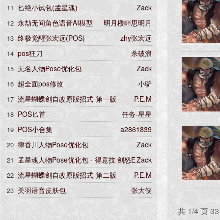
匕绝小试包(孟星魂)
Zack
11
永劫无间角色语音AI模型
明月楼畔思明月
12
终极觉醒张宏远(POS)
zhy张宏远
13
pos狂刀
杀破浪
14
无名人物Pose优化包
Zack
15
超全面pos修改
小驴
16
流星蝴蝶剑自改原版招式-第一版
P.E.M
17
POS匕首
任务-星星
18
POS小合集
a2861839
19
律香川人物Pose优化包
Zack
20
孟星魂人物Pose优化包 - 得意技 剑怒E
Zack
21
X [气剑出鞘]
流星蝴蝶剑自改原版招式-第二版
P.E.M
22
关羽语音皮肤包
张大侠
23
共 1/4 页 3