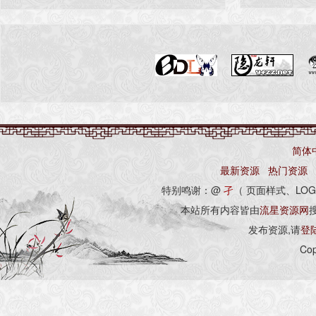
简体
最新资源
热门资源
特别鸣谢：@
孑
（ 页面样式、LOG
本站所有内容皆由
流星资源网
发布资源,请
登
Cop