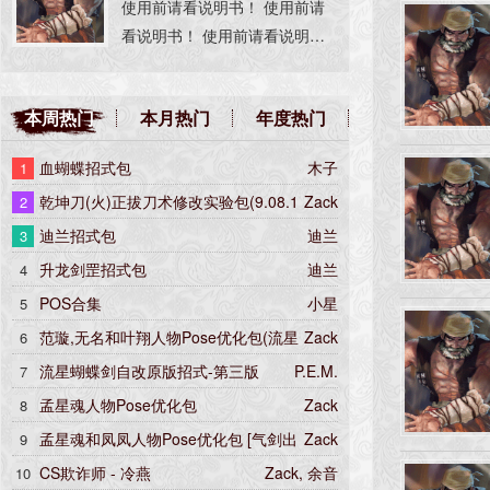
使用前请看说明书！ 使用前请
上A，招式名称“
看说明书！ 使用前请看说明
书！ 使用前请看说明书！ 使用
前请看说明书！ 使用前请看说
本周热门
本月热门
年度热门
明书！ 重要的事情说N遍。
血蝴蝶招式包
木子
1
乾坤刀(火)正拔刀术修改实验包(9.08.1
Zack
2
版)
迪兰招式包
迪兰
3
升龙剑罡招式包
迪兰
4
POS合集
小星
5
范璇,无名和叶翔人物Pose优化包(流星
Zack
6
蝴蝶剑.net 9.07.16 版本)
流星蝴蝶剑自改原版招式-第三版
P.E.M.
7
孟星魂人物Pose优化包
Zack
8
孟星魂和凤凤人物Pose优化包 [气剑出
Zack
9
鞘Lv.2]
CS欺诈师 - 冷燕
Zack, 余音
10