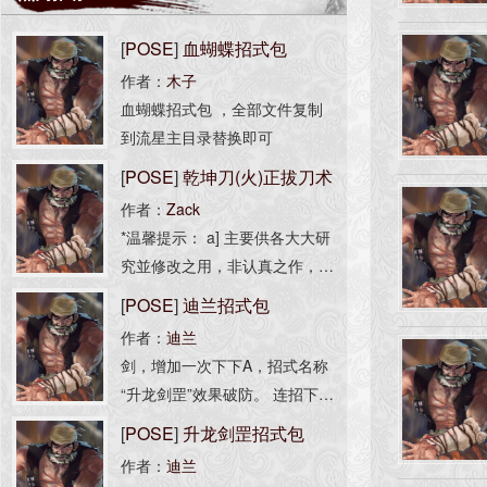
[
POSE
]
血蝴蝶招式包
作者：
木子
血蝴蝶招式包 ，全部文件复制
到流星主目录替换即可
[
POSE
]
乾坤刀(火)正拔刀术
作者：
Zack
修改实验包(9.08.1版)
*温馨提示： a] 主要供各大大研
究並修改之用，非认真之作，勿
喷b] 所用版本已开隱藏指令(按
[
POSE
]
迪兰招式包
\输入)c] 覆盖文件前请事先备份
作者：
迪兰
原始档案群d] Pose 449 的拔刀
剑，增加一次下下A，招式名称
速度可能稍快e] 由於是实
“升龙剑罡”效果破防。 连招下下
A+下下A可以触发击飞在空中；
[
POSE
]
升龙剑罡招式包
或者 连招上上A+下下A可以触发
作者：
迪兰
击飞在空中； 长枪； 增加一次