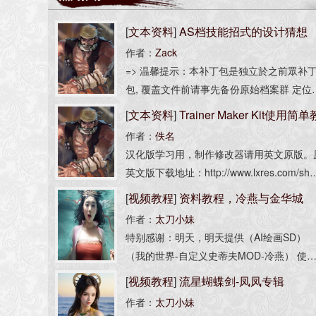
[
文本资料
]
AS档技能招式的设计猜想
作者：
Zack
=> 温馨提示：本补丁包是独立於之前眾补
包, 覆盖文件前请事先备份原始档案群 定位：
新技能／招式系统研发並修改之用（非认真
[
文本资料
]
Trainer Maker Kit使用简单
作，勿喷） 使用方法: *请把AsScripts\Level\A
作者：
佚名
程
sCSk
汉化版学习用，制作修改器请用英文原版。
英文版下载地址：http://www.lxres.com/sho
w.asp?id=151
[
视频教程
]
资料教程，冷燕与金华城
作者：
太刀小妹
特别感谢：明天，明天提供（AI绘画SD）
（我的世界-自定义史蒂夫MOD-冷燕） 使
到的工具有 MMD AI绘画SD 我的世界-自定
[
视频教程
]
流星蝴蝶剑-凤凤专辑
史蒂夫MOD（冷燕在游戏里有光影） PS(
作者：
太刀小妹
成调整） -------------------