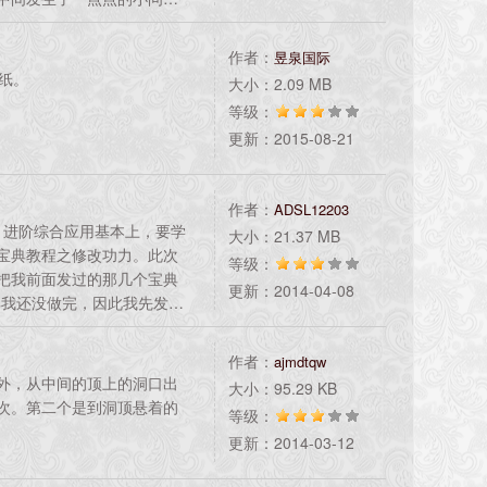
的话也不多说，大家都懂，
部完成，请大家欣赏。★★
作者：
昱泉国际
共110张。2、尺寸1440x9
纸。
大小：2.09 MB
ie
等级：
更新：2015-08-21
作者：
ADSL12203
)教程：进阶综合应用基本上，要学
大小：21.37 MB
宝典教程之修改功力。此次
等级：
把我前面发过的那几个宝典
更新：2014-04-08
典我还没做完，因此我先发布
部宝典的修改功力)特色：此
由于此宝典做的匆忙，虽
作者：
ajmdtqw
请各位见谅
外，从中间的顶上的洞口出
大小：95.29 KB
次。第二个是到洞顶悬着的
等级：
更新：2014-03-12