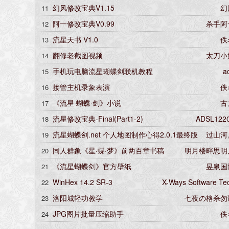
幻风修改宝典V1.15
幻
11
阿一修改宝典V0.99
杀手阿
12
流星天书 V1.0
佚
13
翻修老截图视频
太刀小
14
手机玩电脑流星蝴蝶剑联机教程
a
15
接管主机录象表演
佚
16
《流星·蝴蝶·剑》小说
古
17
流星修改宝典-Final(Part1-2)
ADSL122
18
流星蝴蝶剑.net 个人地图制作心得2.0.1最终版
过山河
19
同人群象《星·蝶·梦》前两百章书稿
明月楼畔思明
20
《流星蝴蝶剑》官方壁纸
昱泉国
21
WinHex 14.2 SR-3
X-Ways Software Te
22
洛阳城轻功教学
七夜の格杀勿
23
JPG图片批量压缩助手
佚
24