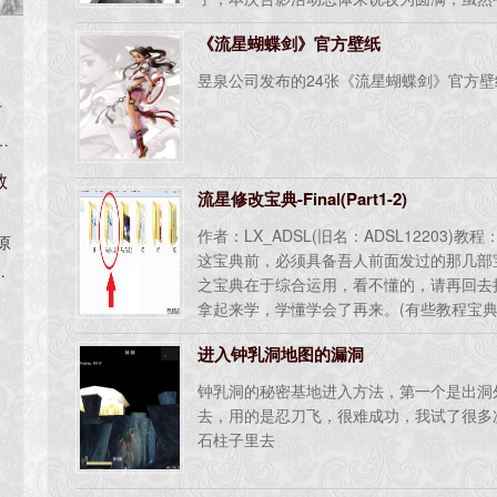
题，但是并不能阻挡我们活动的脚步，其他
《流星蝴蝶剑》官方壁纸
按照计划约定，合影的图册和视频，已经全
图集说明★★1、单个文件3.7M，格式BMP，
昱泉公司发布的24张《流星蝴蝶剑》官方壁
00，可做桌面。3、百度贴吧专题地址:http://t
丁
之
教
流星修改宝典-Final(Part1-2)
作者：LX_ADSL(旧名：ADSL12203
原
这宝典前，必须具备吾人前面发过的那几部
之宝典在于综合运用，看不懂的，请再回去
拿起来学，学懂学会了再来。(有些教程宝
这个宝典，不过，还是需具备我之前发的几
进入钟乳洞地图的漏洞
宝典最大特色，乃是提供范例，及图文教程
然，本人已再三确认，但仍可能还有误，还
钟乳洞的秘密基地进入方法，第一个是出洞
用
去，用的是忍刀飞，很难成功，我试了很多
义
石柱子里去
合