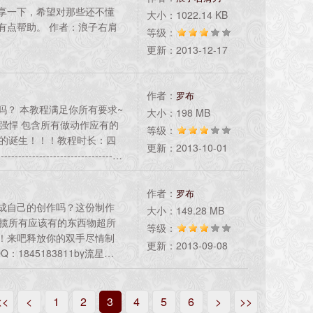
享一下，希望对那些还不懂
大小：1022.14 KB
有点帮助。 作者：浪子右肩
等级：
更新：2013-12-17
作者：
罗布
吗？ 本教程满足你所有要求~
大小：198 MB
更强悍 包含所有做动作应有的
等级：
者的诞生！！！教程时长：四
更新：2013-10-01
----------------------------------
力出品转载请注明出处 本人QQ：1
作者：
罗布
成自己的创作吗？这份制作
大小：149.28 MB
包揽所有应该有的东西物超所
等级：
！来吧释放你的双手尽情制
更新：2013-09-08
845183811by流星驿
<<
<
1
2
3
4
5
6
>
>>