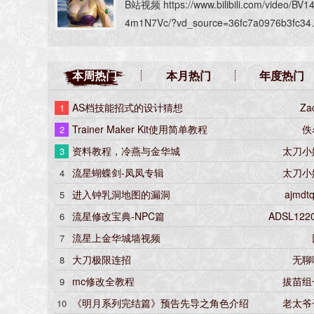
B站视频 https://www.bilibili.com/video/BV1
4m1N7Vc/?vd_source=36fc7a0976b3fc34
bdc0f968fb3b1f9#reply1254546184
本周热门
本月热门
年度热门
AS档技能招式的设计猜想
Za
1
Trainer Maker Kit使用简单教程
佚
2
资料教程，冷燕与金华城
太刀小
3
流星蝴蝶剑-凤凤专辑
太刀小
4
进入钟乳洞地图的漏洞
ajmdt
5
流星修改宝典-NPC篇
ADSL122
6
流星上金华城墙视频
7
大刀极限连招
无聊
8
mc修改全教程
拔苗组
9
《明月系列完结篇》预告先导之角色介绍
老太爷
10