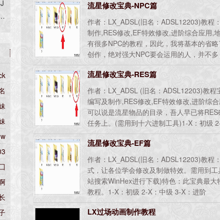
4J
流星修改宝典-NPC篇
6
作者：LX_ADSL(旧名：ADSL12203)
制作,RES修改,EF特效修改,进阶综合应用,
有很多NPC的教程，因此，我将基本的省
创作，绝对强大NPC要会运用的人，并不
改。若是，没能看懂此宝典，那往后的其他
流星修改宝典-RES篇
ck
用,任务编写及制作，这就完全不用说了特
供范例，及图文教程。1-X：初级 2-X：中级
名
作者：LX_ADSL (旧名：ADSL12203)
编写及制作,RES修改,EF特效修改,进阶综合
妹
可以说是流星物品的目录，吾人早已将RE
妹
任务上。(需用到十六进制工具)1-X：初级 2-
做匆忙，教程若有错误，请多包涵
qw
流星修改宝典-EF篇
03
作者：LX_ADSL(旧名：ADSL12203)
囗
式，让各位学会修改及制做特效。需用到工
站搜索WinHex进行下载)特色：此宝典最
啊
教程。1-X：初级 2-X：中级 3-X：进阶
长
LX过场动画制作教程
子