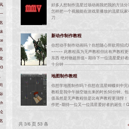
风
好多人想制作流星过场动画我把我的方法分
怎样把一个视频能在游戏里播放的流星玩家
一
刀
名
妹
新动作制作教程
ce
你想动手制作动画吗？你想随心所欲用招式
名
~~~~~ 此教程虽为无声教程但比有声教程
东西 绝对物超所值~ 期待下一位流星爱好
龙
十分钟 ----------------------------------------------
03
---------------本教程由流星驿站罗布倾
地图制作教程
。
845183811 感谢CCTV、辽宁TV、铁岭TV
月
你想学地图制作吗？你想在流星蝴蝶剑中完
教程是我中午抽空做出来的时长50分钟。
际
值虽然是无声教程但是比有声教程更强悍！
ch
作把~期待一位又一位流星爱好者的诞生！QQ：1
站-罗布
论
名
共 3/6 页 53 条