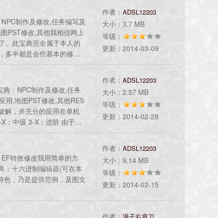
作者：
ADSL12203
教程：NPC制作及修改,任务编写及
大小：3.7 MB
地图PST修改,其他我相信网上
等级：
略了。此宝典完全属于本人的
更新：2014-03-09
多，多半都是会些基本的修
修改教程，如：进阶综合应
色：此宝典最大特色，乃是提
作者：
ADSL12203
 3-X：进阶
教程宝典：NPC制作及修改,任务
大小：2.57 MB
应用,地图PST修改,其他RES
等级：
S破解，并充分的应用在单机
更新：2014-02-28
X：中级 3-X：进阶 由于制
作者：
ADSL12203
教程：EF特效修改我用简单的方
大小：9.14 MB
具：十六进制编辑器(可在本
等级：
大特色，乃是提供范例，及图文
更新：2014-02-15
作者：
浪子右肩刀