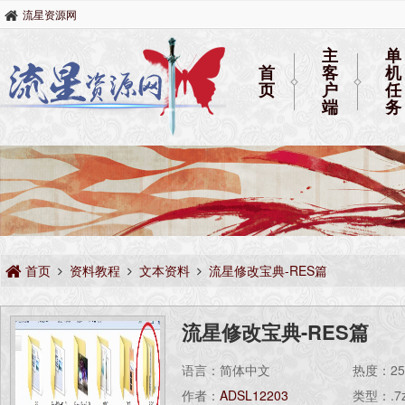
流星资源网
主
单
首
客
机
页
户
任
端
务
首页
资料教程
文本资料
流星修改宝典-RES篇
流星修改宝典-RES篇
语言：简体中文
热度：
2
作者：
ADSL12203
类型：.7