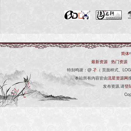
简体
最新资源
热门资源
特别鸣谢：@
孑
（ 页面样式、LOG
本站所有内容皆由
流星资源网
发布资源,请
登
Cop