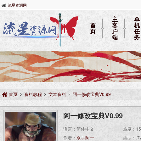
流星资源网
主
单
首
客
机
页
户
任
端
务
首页
资料教程
文本资料
阿一修改宝典V0.99
阿一修改宝典V0.99
语言：简体中文
热度：
1
作者：
杀手阿一
类型：.7