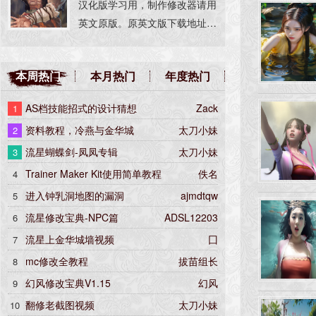
汉化版学习用，制作修改器请用
英文原版。原英文版下载地址：
http://www.lxres.com/show.as
p?id=151
本周热门
本月热门
年度热门
AS档技能招式的设计猜想
Zack
1
资料教程，冷燕与金华城
太刀小妹
2
流星蝴蝶剑-凤凤专辑
太刀小妹
3
Trainer Maker Kit使用简单教程
佚名
4
进入钟乳洞地图的漏洞
ajmdtqw
5
流星修改宝典-NPC篇
ADSL12203
6
流星上金华城墙视频
囗
7
mc修改全教程
拔苗组长
8
幻风修改宝典V1.15
幻风
9
翻修老截图视频
太刀小妹
10