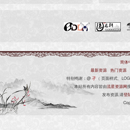
简体
最新资源
热门资源
特别鸣谢：@
孑
（ 页面样式、LOG
本站所有内容皆由
流星资源网
发布资源,请
登
Cop