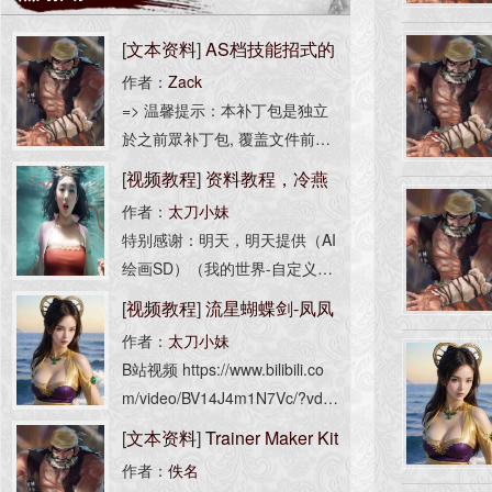
[
文本资料
]
AS档技能招式的
作者：
Zack
设计猜想
=> 温馨提示：本补丁包是独立
於之前眾补丁包, 覆盖文件前请
事先备份原始档案群 定位：新
[
视频教程
]
资料教程，冷燕
技能／招式系统研发並修改之用
作者：
太刀小妹
与金华城
（非认真之作，勿喷） 使用方
特别感谢：明天，明天提供（AI
法: *请把AsScripts\Level\AsCSk
绘画SD）（我的世界-自定义史
蒂夫MOD-冷燕） 使用到的工具
[
视频教程
]
流星蝴蝶剑-凤凤
有 MMD AI绘画SD 我的世界-自
作者：
太刀小妹
专辑
定义史蒂夫MOD（冷燕在游戏
B站视频 https://www.bilibili.co
里有光影） PS(合成调整） -----
m/video/BV14J4m1N7Vc/?vd_s
--------------
ource=36fc7a0976b3fc346bdc
[
文本资料
]
Trainer Maker Kit
0f968fb3b1f9#reply125454618
作者：
佚名
使用简单教程
4