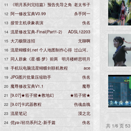
《明月系列完结篇》预告先导之角
老太爷子
11
色介绍
阿一修改宝典V0.99
杀手阿一
12
接管主机录象表演
佚名
13
流星修改宝典-Final(Part1-2)
ADSL12203
14
大刀极限连招
无聊啊
15
流星蝴蝶剑.net 个人地图制作心得
过山河。
16
2.0.1最终版
同人群象《星·蝶·梦》前两
明月楼畔思明月
17
百章书稿
手机玩电脑流星蝴蝶剑联机教程
ace
18
JPG图片批量压缩助手
佚名
19
魔尊修改宝典V1.1
魔尊
20
[9.07]★筘子猪★教地幻
★筘子猪★
21
[9.07]卡武器教程
伤魂血魄
22
流星笔记
漠之北
23
优ya√轻功系列之-新手篇
佚名
24
共 1/6 页 5