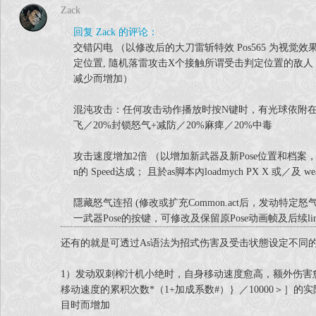
Zack
回复 Zack 的评论：
交错闪电 （以修改后的大刀雷斩特效 Pos565 为视
定位置, 隨机落雷攻击X个接触所谓受击判定位置的敌人
减少而增加）
混沌攻击：任何攻击动作播放时按N键时，有光球依附在主
飞／20%封锁怒气+减防／20%麻痺／20%中毒
攻击速度增加2倍 （以增加新武器及新Pose位置和档案， 並
n的 Speed达成； 且於as脚本內loadmych PX X 或／及 w
隱藏怒气连招 (修改或扩充Common.act后，发动特
一武器Pose的按键，可修改及保留原Pose动画帧及后续l
还有的就是可透过As语法为招式伤害及受击状態设定不同
1）发动双刺榨汁机小绝时，自身移动速度愈高，额外伤害愈
移动速度的累积次数*（1+加成系数#）｝／10000＞
目时而增加