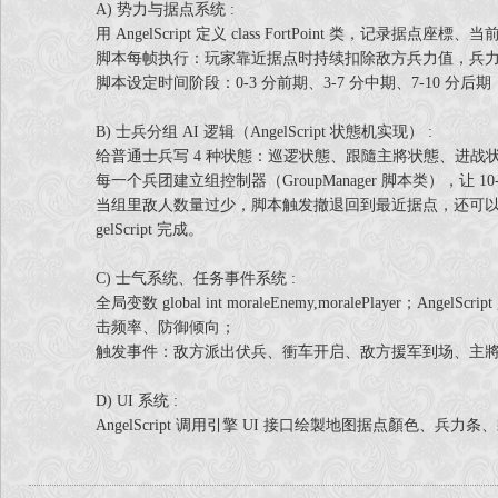
A) 势力与据点系统 :
用 AngelScript 定义 class FortPoint 类
脚本每帧执行：玩家靠近据点时持续扣除敌方兵力值，兵力归
脚本设定时间阶段：0‑3 分前期、3‑7 分中期、7‑10 
B) 士兵分组 AI 逻辑（AngelScript 状態机实现） :
给普通士兵写 4 种状態：巡逻状態、跟隨主將状態、进战
每一个兵团建立组控制器（GroupManager 脚本类），
当组里敌人数量过少，脚本触发撤退回到最近据点，还可以
gelScript 完成。
C) 士气系统、任务事件系统 :
全局变数 global int moraleEnemy,moralePla
击频率、防御倾向；
触发事件：敌方派出伏兵、衝车开启、敌方援军到场、主將暴怒状
D) UI 系统 :
AngelScript 调用引擎 UI 接口绘製地图据点顏色、