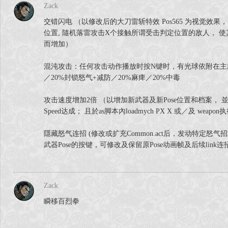
Zack
交错闪电 （以修改后的大刀雷斩特效 Pos565 为视觉效
位置, 隨机落雷攻击X个接触所谓受击判定位置的敌人， 使
而增加）
混沌攻击：任何攻击动作播放时按N键时，有光球依附在主武器
／20%封锁怒气+减防／20%麻痺／20%中毒
攻击速度增加2倍 （以增加新武器及新Pose位置和档案， 並以旧
Speed达成； 且於as脚本內loadmych PX X 或／及 weapon
隱藏怒气连招 (修改或扩充Common.act后，发动特定怒
武器Pose的按键，可修改及保留原Pose动画帧及后续link
Zack
瞬移百烈拳