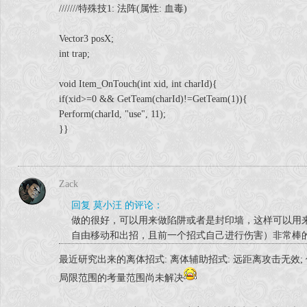
///////特殊技1: 法阵(属性: 血毒)
Vector3 posX;
int trap;
void Item_OnTouch(int xid, int charId){
if(xid>=0 && GetTeam(charId)!=GetTeam(1)){
Perform(charId, "use", 11);
}}
Zack
回复 莫小汪 的评论：
做的很好，可以用来做陷阱或者是封印墙，这样可以用
自由移动和出招，且前一个招式自己进行伤害）非常棒
最近研究出来的离体招式: 离体辅助招式: 远距离攻击无效
局限范围的考量范围尚未解决