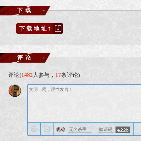
Ddfix::SetCharacterHitCallback(OnCharacterHit);
下载
}
下载地址1
//只需把^对应的......內容放入snxx_.as的void OnUpdate()內
void OnUpdate()
{
......
评论
}
1482
17
评论(
人参与，
条评论)
------------------------------------------------------------------------------------
[]: 含档案数
A) cmodel[2]-> cmodel
B) ETexture[13]-> ETexture.pak
C) SFX[2]-> SFX
昵称:
D) TexturePatch[1]-> TexturePatch.pak
E) waves[1]-> waves.pak