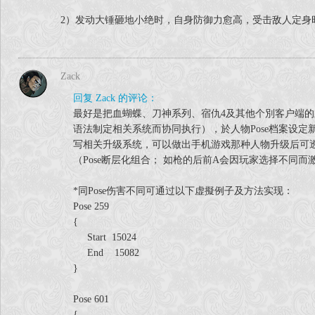
2）发动大锤砸地小绝时，自身防御力愈高，受击敌人定身时间
Zack
回复 Zack 的评论：
最好是把血蝴蝶、刀神系列、宿仇4及其他个別客户端的新动作P
语法制定相关系统而协同执行），於人物Pose档案设定新Pose內容格
写相关升级系统，可以做出手机游戏那种人物升级后可透过
（Pose断层化组合； 如枪的后前A会因玩家选择不同而激活不
*同Pose伤害不同可通过以下虚擬例子及方法实现：
Pose 259
{
Start 15024
End 15082
}
Pose 601
{