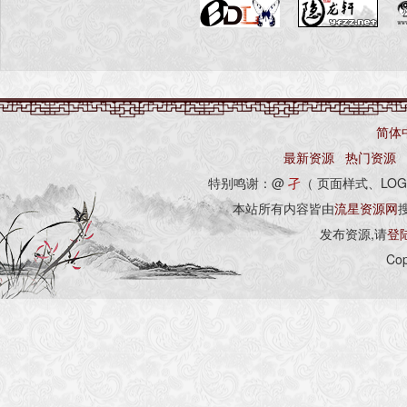
简体
最新资源
热门资源
特别鸣谢：@
孑
（ 页面样式、LOG
本站所有内容皆由
流星资源网
发布资源,请
登
Cop