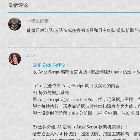
最新评论
F) Meteor.res-> 摆放流星主程式的文件夹
不吃鱼的猫
#: 按需要覆盖
能做只对红队/蓝队造成伤害的道具和只有红队/蓝队拾取的
#G) sn22_.as-> AsScripts\Level\sn22_.as
------------------------------------------------------------------------------------
Zack
回复 Zack 的评论：
以 AngelScript 编程语言协助 <流星蝴蝶剑.net>
<爆炸发生时火花光影顏色有时间再调整
（1）完全依靠 AngelScript 就可以实现的內容
<其他自创特殊技能及特殊招式有时间將作不定期更新
A) 势力与据点系统 :
用 AngelScript 定义 class FortPoint 
脚本每帧执行：玩家靠近据点时持续扣除敌方兵力值，兵
祝各位身心康泰，游戏愉快！
脚本设定时间阶段：0‑3 分前期、3‑7 分中期、7‑1
----------------------------
B) 士兵分组 AI 逻辑（AngelScript 状態机实现） :
给普通士兵写 4 种状態：巡逻状態、跟隨主將状態、进