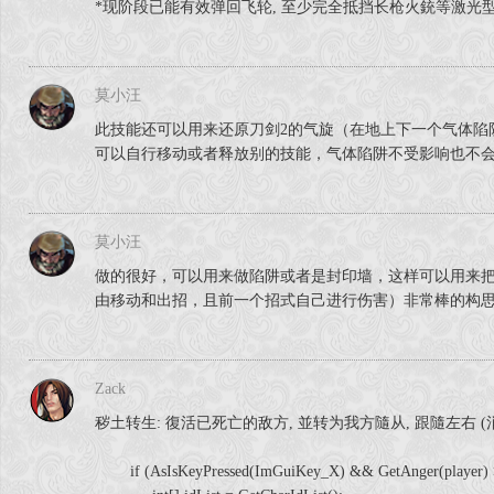
*现阶段已能有效弹回飞轮, 至少完全抵挡长枪火銃等激光型
莫小汪
此技能还可以用来还原刀剑2的气旋（在地上下一个气体陷
可以自行移动或者释放别的技能，气体陷阱不受影响也不
莫小汪
做的很好，可以用来做陷阱或者是封印墙，这样可以用来
由移动和出招，且前一个招式自己进行伤害）非常棒的构
Zack
秽土转生: 復活已死亡的敌方, 並转为我方隨从, 跟隨左右 (消耗
if (AsIsKeyPressed(ImGuiKey_X) && GetAnger(player) >