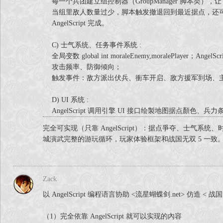
每一个兵团建立组控制器（GroupManager 脚本类）
当组里敌人数量过少，脚本触发撤退回到最近据点，还
AngelScript 完成。
C) 士气系统、任务事件系统 :
全局变数 global int moraleEnemy,moraleP
攻击频率、防御倾向；
触发事件：敌方派出伏兵、衝车开启、敌方援军到场、主將暴怒
D) UI 系统 :
AngelScript 调用引擎 UI 接口绘製地图据点顏
完全可实现（只靠 AngelScript）：据点爭夺、士气系
城演武完整的游玩循环，玩家体验框架和战国无双 5 一致
Zack
以 AngelScript 编程语言协助 <流星蝴蝶剑.net> 
（1）完全依靠 AngelScript 就可以实现的內容