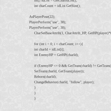
int[] idList = GetCharIdList();
int charCount = idList.GetSize();
AsPlayerPose(22);
PlayerPerform("use", 38);
PlayerPerform("use", 38);
CharSetBaseAttrib(1, CharAttrib_HP, GetHP(player)*0
for (int i = 0; i < charCount; i++){
int charId = idList[i];
int EnemyHP = GetHP(charId);
if (EnemyHP <= 0 && GetTeam(charId) != GetTeam(p
SetTeam(charId, GetTeam(player));
Reborn(charId);
ChangeBehavior(charId, "follow", player);
}
}
}