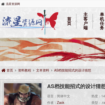
流星资源网
主
单
首
客
机
页
户
任
端
务
首页
资料教程
文本资料
AS档技能招式的设计猜想
AS档技能招式的设计猜
语言：简体中文
热度：
1
作者：
Zack
类型：.ra