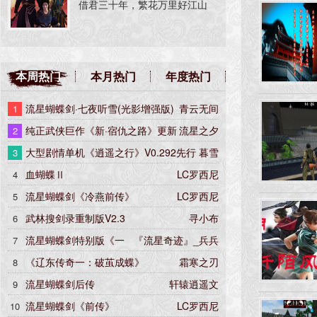
借君三十年，繁花万里好江山
变流星老玩家操作习惯的情况
下，去平衡并加强各武器招式，
并加入部分新动作与特效。 剧
情分支：根据每个玩家的游戏习
本周热门
本月热门
年度热门
惯，会走向不同的分支。 RPG
系统：根据玩家的路线与战斗提
流星蝴蝶剑·七夜听雪(光影增强版)
青云无间
1
升属性并学习技能，同时增加装
纯正武侠巨作《新·宿仇之路》更新
流星之夕
2
备栏与道具栏等等。 虽然尽力
5.22版
大型剧情单机《逍遥之行》V0.292先行
暮雪
3
去还原老武林的一些老游戏，但
版
血蝴蝶Ⅱ
LC罗西尼
4
个人能力实在有限，虽如今有AI
流星蝴蝶剑《冷燕前传》
LC罗西尼
5
的辅助，但随着功能的增加发现
越
武林搜剑录重制版V2.3
寻小布
6
流星蝴蝶剑特别版《一
『流星奇迹』_兵兵
7
念江湖》全套珍藏集
《辽东传奇一：破茧成蝶》
霜寒之刃
8
流星蝴蝶剑后传
轩辕逍遥文
9
流星蝴蝶剑《前传》
LC罗西尼
10