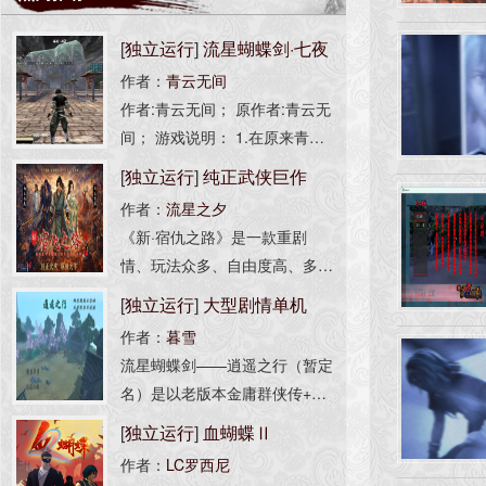
[
独立运行
]
流星蝴蝶剑·七夜
作者：
青云无间
听雪(光影增强版)
作者:青云无间； 原作者:青云无
间； 游戏说明： 1.在原来青云
无间大佬的版本基础上添加了图
[
独立运行
]
纯正武侠巨作
像补丁、AS脚本引擎以及光
作者：
流星之夕
《新·宿仇之路》更新5.22版
影； 2.若游戏内掉帧卡顿可按[F
《新·宿仇之路》是一款重剧
4]关闭光影； -------------------
情、玩法众多、自由度高、多结
局的大型武侠单机游戏。从游戏
[
独立运行
]
大型剧情单机
每关中做出的选择或经历，能发
作者：
暮雪
《逍遥之行》V0.292先行版
展不一样的剧情路线，最终走出
流星蝴蝶剑——逍遥之行（暂定
由你所希望的方式统治武林，给
名）是以老版本金庸群侠传+武
与玩家经历武侠江湖的体验。
林群侠传为蓝本，参考基本人设
[
独立运行
]
血蝴蝶Ⅱ
改编并原创新故事的流星蝴蝶剑
作者：
LC罗西尼
单机mod。 游戏模式：在不改