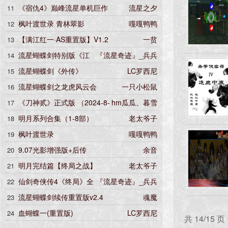
《宿仇4》巅峰流星单机巨作
流星之夕
11
枫叶渡世录 青林翠影
嘎嘎鸭鸭
12
【满江红一·AS重置版】V1.2
一贫
13
流星蝴蝶剑特别版《江
『流星奇迹』_兵兵
14
湖末路》全套珍藏集
流星蝴蝶剑《外传》
LC罗西尼
15
流星蝴蝶剑之龙虎风云会
一只小松鼠
16
《刀神贰》正式版 （2024-8-
hm瓜瓜、暮雪
17
9更新）
明月系列合集（1-8部）
老太爷子
18
枫叶渡世录
嘎嘎鸭鸭
19
9.07光影增强版+后传
余音
20
明月完结篇【终局之战】
老太爷子
21
仙剑奇侠传4《终局》全
『流星奇迹』_兵兵
22
语音重制版
流星蝴蝶剑续传重置版v2.4
魂魔
23
血蝴蝶一(重置版)
LC罗西尼
24
共 14/15 页