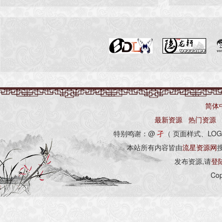
简体
最新资源
热门资源
特别鸣谢：@
孑
（ 页面样式、LOG
本站所有内容皆由
流星资源网
发布资源,请
登
Cop