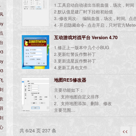
。
1.工具启动自动读出当前血值，场次，时间
2.默认值是建厂时下拉框初始值
风
3.-修改局次- 编辑血值，场次，时间, 点
by
4.-开启隐藏命令- 点击开启，只对官方Mete
点
互动游戏对战平台 Version 4.70
台
1.修正上一版本中几个小BUG
93
2.更新红警反作弊补丁
3.更新流星反作弊补丁
by
4.更新工具包文件
93
5.更新平台部分核心文件
地图RES修改器
飞
6.平台界面局部调整
7.增加WIN7 IPX协议安装文件IPX_WIN7.zi
剑
主要功能如下：
8.增强平台反破解和反作弊能力
1、支持地图自定义排序
衣
9.更新大厅表情，增加许多有趣的表情。
2、支持地图添加、删除、修改
羽
主要范围
1、地图名称长度不限，不过太长在列表中
剑
2、模型1-65535，音乐0-255，剧情0-255
等
心
共 6/24 页 237 条
注意：剧情排序需要从0开始，如果没有剧
<<