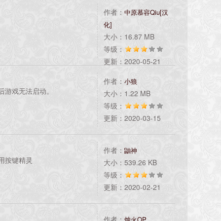
作者：
中原慕容Qiu[汉
化]
大小：16.87 MB
等级：
更新：2020-05-21
的提示直接无视，点确定即可。
作者：
小狼
的位置不对。编辑器的文件
后游戏无法启动。
大小：1.22 MB
等级：
更新：2020-03-15
作者：
鼬神
用按键精灵
大小：539.26 KB
等级：
更新：2020-02-21
作者：
烛火OP