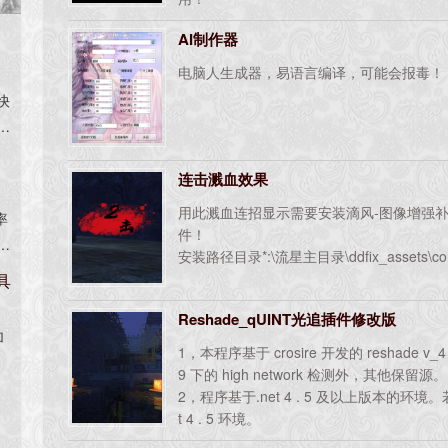
AI制作器
电脑人生成器，易语言编译，可能会报毒！
快
后
支
6开
连击溅血效果
用此溅血连招显示需要安装滴风-图像增强
率
件！
图
安装路径目录*:\流星主目录\ddfix_assets\c
M
具
Reshade_qUINT光追插件修改版
加
1，本程序基于 crosire 开发的 reshade v_
9 下的 high network 检测外，其他保留源。
2，程序基于.net 4 . 5 及以上版本的环境
t 4 . 5 环境。