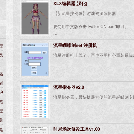
XLX编辑器[汉化]
是
【新流星搜剑录】游戏资源编辑器
会
了
要使用中文版双击“Editor-CN.exe”即可。
情
（注意：若打开后弹出错误代码：5698 
开
流星蝴蝶剑net 注册机
星
若弹出其他
模
错误提示，例如脚本错误，可能是编辑器放
风
流星注册机上线了，再也不用担心重装系统
，
夹不能放在Data目录里，
件
。
只能放进游戏目录下。）
游
名
者
流星指令器v2.0
狼
流星指令器，最快捷最方便的流星蝴蝶剑专
笔
星
萧
时局场次修改工具v1.00
笔