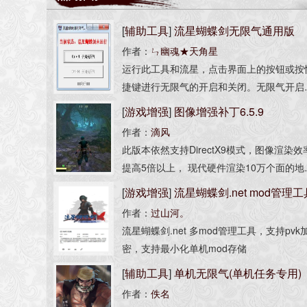
[
辅助工具
]
流星蝴蝶剑无限气通用版
作者：
ㄣ幽魂★天角星
运行此工具和流星，点击界面上的按钮或按
捷键进行无限气的开启和关闭。无限气开启
虽然看不见气满，但是已经可以开必杀了。
[
游戏增强
]
图像增强补丁6.5.9
持1.00至9.08的所有版本，除了1.03至1.0
作者：
滴风
大绝会出现异常外，其它版本无异常显示。
此版本依然支持DirectX9模式，图像渲染效
提高5倍以上， 现代硬件渲染10万个面的地
模型耗不费力，并支持精细的人物模型，为
[
游戏增强
]
流星蝴蝶剑.net mod管理工
OD作者提供宽裕的设计空间。
作者：
过山河。
_v2.6.0
流星蝴蝶剑.net 多mod管理工具，支持pvk
密，支持最小化单机mod存储
[
辅助工具
]
单机无限气(单机任务专用)
作者：
佚名