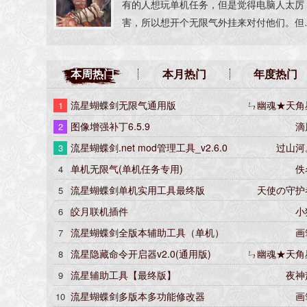
有的人想玩单机任务，但是觉得电脑人太厉
害，所以想开个无限气外挂来对付他们。但
用了“通用版无限气”外挂后，发现电脑人也
跟你有同样的挂，甚至电脑人变得异常，杀
本周热门
本月热门
年度热门
好久都不死。这个“单机无限气”就是针对此
况做出来的，玩单机任务时，只有自己可以
流星蝴蝶剑无限气通用版
ㄣ幽魂★天角
1
无限气，电脑人不会受影响。虽然区域网络
图像增强补丁6.5.9
滴
2
式也可以开，但是请不要用来对付你的对手
这样是很无耻的！安装：把AVIFIL32.dll文
流星蝴蝶剑.net mod管理工具_v2.6.0
过山河
3
复制到流星蝴蝶剑安装目录下，然后再启动
单机无限气(单机任务专用)
佚
4
戏。注意，此无限气只适用于1.07和9.07版
流星蝴蝶剑单机实用工具最终版
天使の守护
5
本。
皎月联机插件
小
6
流星蝴蝶剑全版本辅助工具（单机）
画
7
流星隐藏命令开启器v2.0(通用版)
ㄣ幽魂★天角
8
流星辅助工具【最终版】
夜神
9
流星蝴蝶剑多版本多功能修改器
画
10