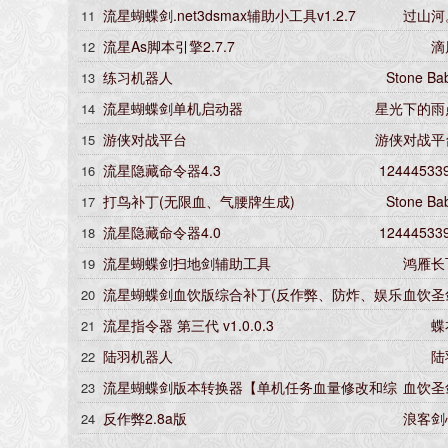
流星蝴蝶剑.net3dsmax辅助小工具v1.2.7
过山河
11
流星As脚本引擎2.7.7
滴
12
练习机器人
Stone Ba
13
流星蝴蝶剑单机启动器
星光下的雨
14
游侠对战平台
游侠对战平
15
流星隐藏命令器4.3
12444533
16
打鸟补丁(无限血、气腰牌生成)
Stone Ba
17
流星隐藏命令器4.0
12444533
18
流星蝴蝶剑扫地剑辅助工具
鸿雁长
19
流星蝴蝶剑血饮版综合补丁(反作弊、防炸、娱乐
血饮圣
20
等功能)
流星指令器 第三代 v1.0.0.3
蝶
21
陆羽机器人
陆
22
流星蝴蝶剑版本转换器【单机任务血量修改和综
血饮圣
23
合补丁一套(反作弊),综合补丁能防止招招秒杀防止招招破防
反作弊2.8a版
浪客剑
24
功能】