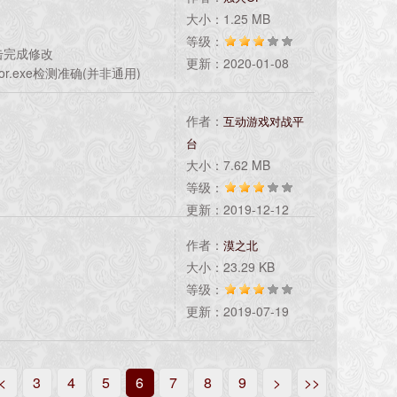
大小：1.25 MB
等级：
击完成修改
更新：2020-01-08
or.exe检测准确(并非通用)
作者：
互动游戏对战平
台
大小：7.62 MB
等级：
更新：2019-12-12
作者：
漠之北
p
大小：23.29 KB
等级：
更新：2019-07-19
显示会不全！
情排序没有从0开始的地图，
<
3
4
5
6
7
8
9
>
>>