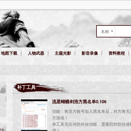
名称
作者
地图下载
人物武器
主题光影
影音录像
资料教程
综合
补丁工具
流星蝴蝶剑浩方黑名单0.106
功能：将浩方账号加入黑名单后，对方将无
方游戏！
本工具无任何防外挂功能，需要防炸防挂请
>>
用！