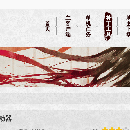
主
单
补
首
客
机
丁
页
户
任
工
端
务
具
动器