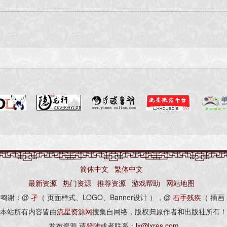
简体中文
繁体中文
最新资源
热门资源
推荐资源
游戏帮助
网站地图
别鸣谢：@
孑
（ 页面样式、LOGO、Banner设计 ），@
右手残疾
（ 插画
本站所有内容皆由
流星资源网
搜集自网络，版权归原作者和出版社所有！
发布资源,请
登陆
或者联系：
lx@lxres.com