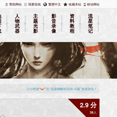
赞助网站
我要投稿
繁體中文
收藏本站
移动网站
地
人
主
影
资
流
图
物
题
音
料
星
下
武
光
录
教
笔
载
器
影
像
程
记
2.9 分
36
人