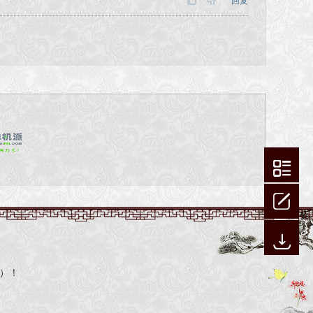
回复
 ）！