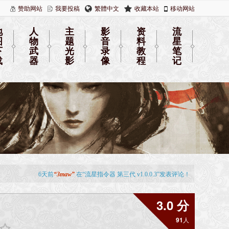
赞助网站
我要投稿
繁體中文
收藏本站
移动网站
地
人
主
影
资
流
图
物
题
音
料
星
下
武
光
录
教
笔
载
器
影
像
程
记
3.0 分
91
人