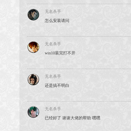
无名杀手
怎么安装请问
无名杀手
win10装完打不开
无名杀手
还是搞不明白
无名杀手
已经好了 谢谢大佬的帮助 嘿嘿