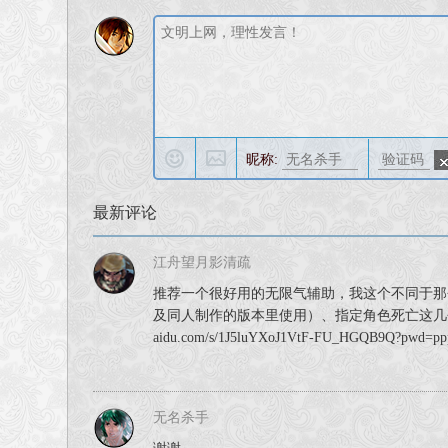
昵称:
最新评论
江舟望月影清疏
推荐一个很好用的无限气辅助，我这个不同于那
及同人制作的版本里使用）、指定角色死亡这几个功
aidu.com/s/1J5luYXoJ1VtF-FU_HGQB9Q?pwd=p
无名杀手