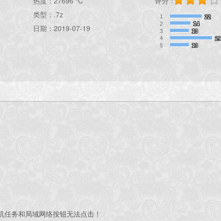
热度：
27696 ℃
评分：
类型：.7z
1
22
22
2
14
14
日期：2019-07-19
3
13
13
4
29
29
5
13
13
机任务和局域网络按钮无法点击！