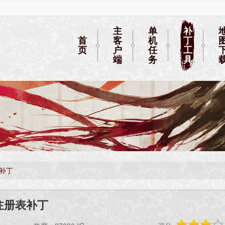
主
单
补
首
客
机
丁
页
户
任
工
端
务
具
表补丁
 注册表补丁