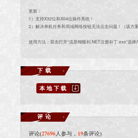
更新：
1）支持X32位和X64位操作系统！
2）解决单机任务和局域网络按钮无法点击问题！（该方
使用方法：双击打开“流星蝴蝶剑.NET注册补丁.exe”选
下载
本地下载
评论
27696
19
评论(
人参与，
条评论)