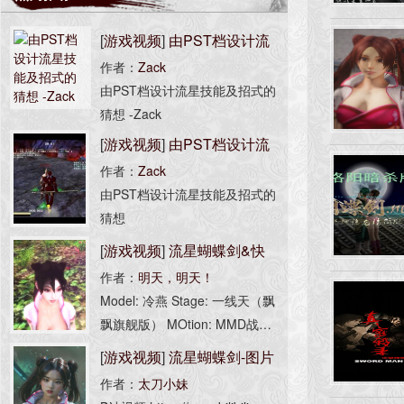
[
游戏视频
]
由PST档设计流
作者：
Zack
星技能及招式的猜想 -Zack
由PST档设计流星技能及招式的
猜想 -Zack
[
游戏视频
]
由PST档设计流
作者：
Zack
星技能及招式的猜想 -Zack
由PST档设计流星技能及招式的
猜想
[
游戏视频
]
流星蝴蝶剑&快
作者：
明天，明天！
乐净土&冷燕
Model: 冷燕 Stage: 一线天（飘
飘旗舰版） MOtion: MMD战国
BASARA Came: 不详，个人稍
[
游戏视频
]
流星蝴蝶剑-图片
作修改 Muisc: 极乐净土 Animati
作者：
太刀小妹
8K-视频赏析（2K）
on:流星蝴蝶剑 TOOn: PMD M