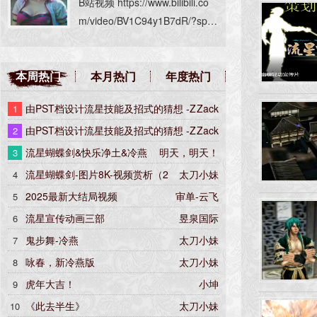
B站视频 https://www.bilibili.co
MD Effect: 明天，明天！ 绑定:
m/video/BV1C94y1B7dR/?spm
明天，明天！ 相关脚本: 悟空 流
_id_from=333.999.0.0壁纸最大
星首个MMD，欢迎大家来捧
的约8000*4370（动漫风格闪电
场，感谢一直坚持流星的朋友
本周热门
本月热门
年度热门
那张）
们。
由PST档设计流星技能及招式的猜想 -Z
Zack
1
ack
由PST档设计流星技能及招式的猜想 -Z
Zack
2
ack
流星蝴蝶剑&快乐净土&冷燕
明天，明天！
3
流星蝴蝶剑-图片8K-视频赏析（2
太刀小妹
4
K）
2025最新大结局视频
审单-云飞
5
流星宣传动画三部
昱泉国际
6
鬼步舞-冷燕
太刀小妹
7
咏春，新冷燕版
太刀小妹
8
虎年大吉！
小坤
9
《此去半生》
太刀小妹
10