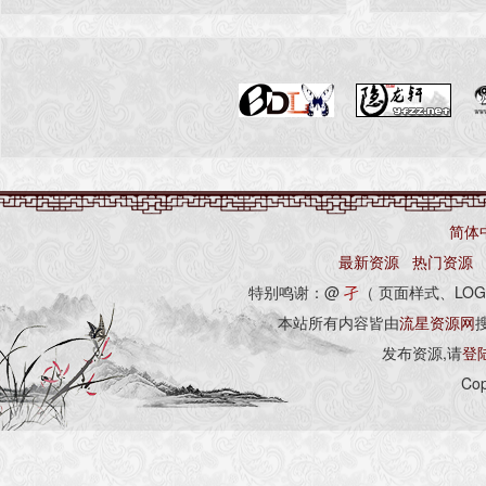
简体
最新资源
热门资源
特别鸣谢：@
孑
（ 页面样式、LOG
本站所有内容皆由
流星资源网
发布资源,请
登
Cop