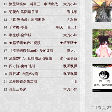
流星蝴蝶剑，科目三，申请出战
太刀小妹
11
菊花台-洛阳暗杀版
看视频
12
『真·密杀录』原清晰版
无双辰
13
千本樱-冷燕
明天，明天！
14
半壶纱-金华城
太刀小妹
15
★筘子猪★轻功视频
★筘子猪★
16
《流星蝴蝶剑.net》爱的废墟
漠之北
17
流星2017元旦拍照活动视频
张小宝是我
18
四方阵-尖峰时刻
飘呀飘飘
19
裸眼3D-冷燕V冷燕
飘呀飘飘
20
流星蝴蝶剑第二期
小明
21
你若三冬来
太刀小妹
22
共 1/3 页 2