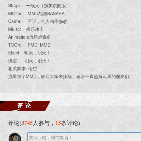
Stage: 一线天（飘飘旗舰版）
MOtion: MMD战国BASARA
Came: 不详，个人稍作修改
Muisc: 极乐净土
Animation:流星蝴蝶剑
TOOn: PMD MMD
Effect: 明天，明天！
绑定: 明天，明天！
相关脚本: 悟空
流星首个MMD，欢迎大家来捧场，感谢一直坚持流星的朋友们。
评论
3745
15
评论(
人参与，
条评论)