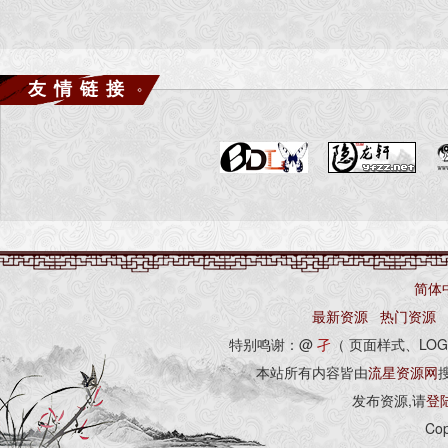
友情链接
简体
最新资源
热门资源
特别鸣谢：@
孑
（ 页面样式、LOG
本站所有内容皆由
流星资源网
发布资源,请
登
Cop