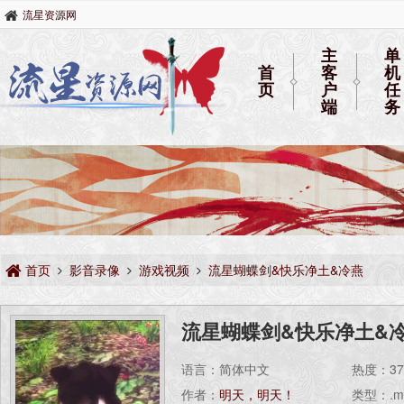
流星资源网
主
单
首
客
机
页
户
任
端
务
首页
影音录像
游戏视频
流星蝴蝶剑&快乐净土&冷燕
流星蝴蝶剑&快乐净土&
语言：简体中文
热度：
3
作者：
明天，明天！
类型：.m