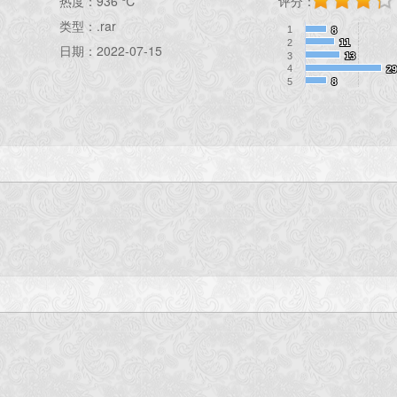
热度：
936 ℃
评分：
类型：.rar
1
8
8
2
11
11
日期：2022-07-15
3
13
13
4
29
29
5
8
8