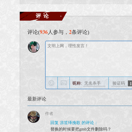
评论
936
2
评论(
人参与，
条评论)
昵称:
最新评论
作者
回复 凉笙绎挽歌 的评论：
替换的时候要把gmb文件删除吗？