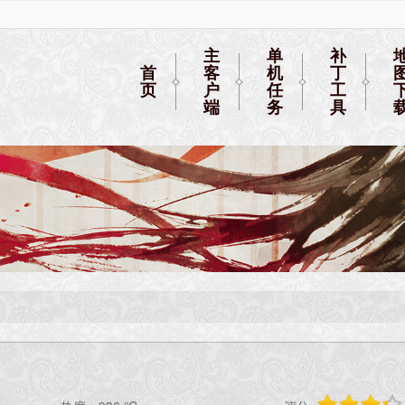
主
单
补
首
客
机
丁
页
户
任
工
端
务
具