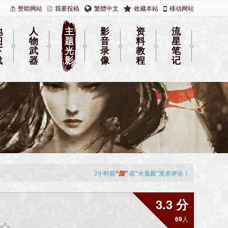
赞助网站
我要投稿
繁體中文
收藏本站
移动网站
地
人
主
影
资
流
图
物
题
音
料
星
下
武
光
录
教
笔
载
器
影
像
程
记
3.3 分
69
人