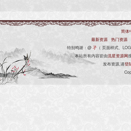
简体
最新资源
热门资源
特别鸣谢：@
孑
（ 页面样式、LOG
本站所有内容皆由
流星资源网
发布资源,请
登
Cop