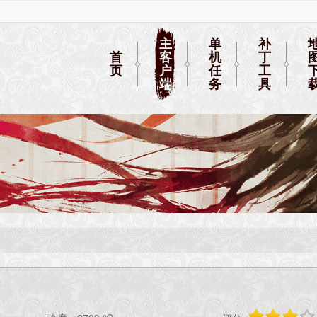
主
单
补
首
客
机
丁
页
户
任
工
端
务
具