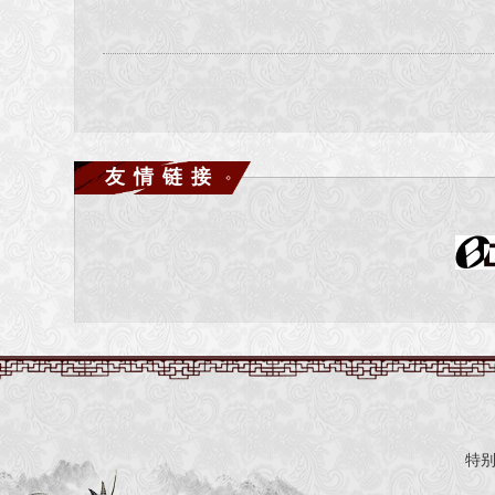
----------------------------------------------------------------------
AntNeat V0.3.2.6
* 1, 新增对流星武器的支持，编辑器可直接导出流星武器
* 2, 新增NPC命令
* 3, 改变了安装目录(轻云->NeatStar)
* 4, 修正了地图编辑器控制动画播放速度的滚动条Bug, 播
友情链接
----------------------------------------------------------------------
AntNeat V0.3.2.5 (2014.11.29)
* Add: Shader
* Improved: Action control
* Fixed: Action
* Fixed: Pose
* Fixed: Root position issue
----------------------------------------------------------------------
AntNeat V0.3.2.3 (2014.10.09)
* Add: Action control
* Fix: Weapon joint
特
* Fix: R-hand issue