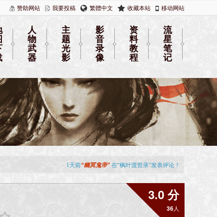
赞助网站
我要投稿
繁體中文
收藏本站
移动网站
地
人
主
影
资
流
图
物
题
音
料
星
下
武
光
录
教
笔
载
器
影
像
程
记
3.0 分
36
人