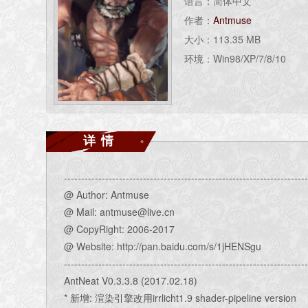
语言：简体中文
作者：
Antmuse
大小：113.35 MB
环境：Win98/XP/7/8/10
详情
----------------------------------------------------------------------
@ Author: Antmuse
@ Mail: antmuse@live.cn
@ CopyRight: 2006-2017
@ Website: http://pan.baidu.com/s/1jHENSgu
----------------------------------------------------------------------
AntNeat V0.3.3.8 (2017.02.18)
* 新增: 渲染引擎改用irrlicht1.9 shader-pipeline version