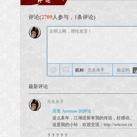
* 修正: 碰撞抖动
* 改进: debug命今
2709
1
评论(
人参与，
条评论)
----------------------------------------------------------------------
AntNeat V0.3.2.7 (2015.01.07)
* 新增: 四方阵原版地图
* 新增: 对流星所有武器的支持, 更换武器命令同老流星一样
* 新增: 对流星所有人物的支持, 在设置中可选20种人物.
* 新增: 编辑器支持流星的gmb模型格式转换
* 新增: 编辑器支持obj模型格式转换
昵称:
* 新增: 流星gmb模型加载器
* 新增: 脚本加载水面
最新评论
* 改进: 编辑器支持流星的gmc模型格式转换
* 改进: 操作设置
无名杀手
* 改进: Pose系统
* 改进: 地图预览界面
回复 Antmuse 的评论：
* 改进: 人物选择界面
这么多年，江湖还留有我的传说，好感动。
这是我的小站，欢迎交流：http://witcore.cn
* 修正: 脚本创建时的内存漏洞
* 修正: 五张地图预览图
？？？？？