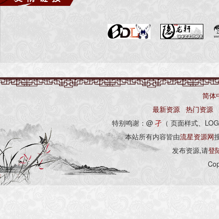
简体
最新资源
热门资源
特别鸣谢：@
孑
（ 页面样式、LOG
本站所有内容皆由
流星资源网
发布资源,请
登
Cop