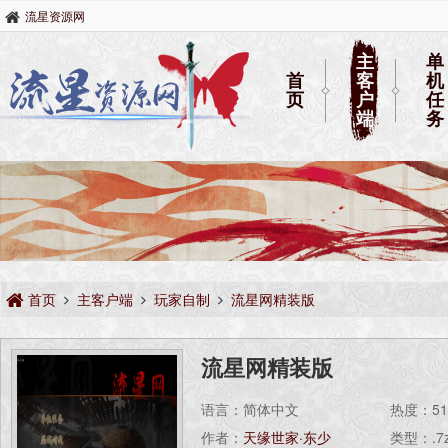
流星资源网
主
单
首
客
机
页
户
任
端
务
首页
主客户端
玩家自制
流星网精装版
流星网精装版
语言：简体中文
热度：
5
作者：
天缘世家·东少
类型：.7