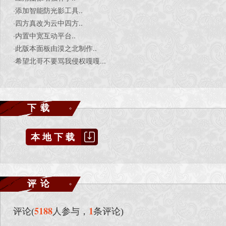
·添加智能防光影工具..
·四方真改为云中四方..
·内置中宽互动平台..
·此版本面板由漠之北制作..
·希望北哥不要骂我侵权嘎嘎...
下载
本地下载
评论
5188
1
评论(
人参与，
条评论)