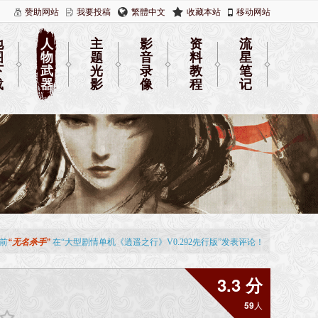
赞助网站
我要投稿
繁體中文
收藏本站
移动网站
地
人
主
影
资
流
图
物
题
音
料
星
下
武
光
录
教
笔
载
器
影
像
程
记
3.3 分
59
人