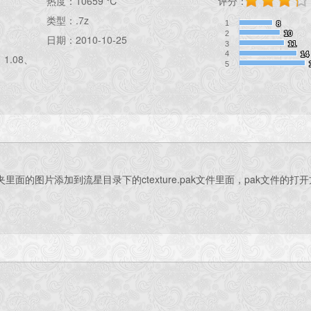
热度：
10659 ℃
评分：
类型：.7z
1
8
8
2
10
10
日期：2010-10-25
3
11
11
4
14
14
1.08、
5
的图片添加到流星目录下的ctexture.pak文件里面，pak文件的打开方法请参考：ht