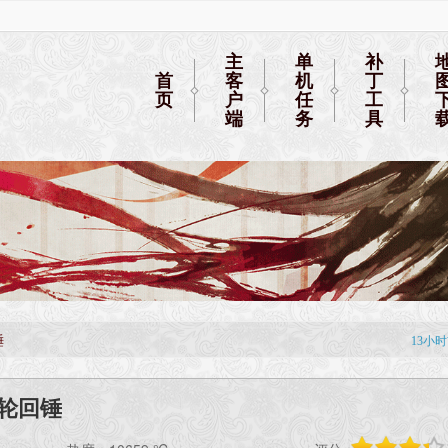
主
单
补
首
客
机
丁
页
户
任
工
端
务
具
锤
轮回锤