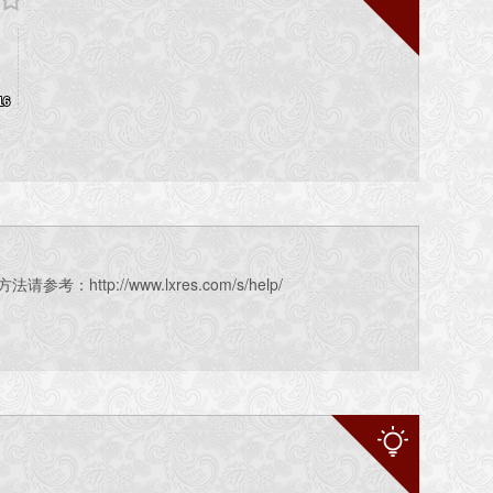
16
16
tp://www.lxres.com/s/help/