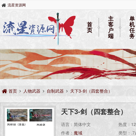
流星资源网
主
单
首
客
机
页
户
任
端
务
首页
人物武器
自制武器
天下3-剑（四套整合）
天下3-剑（四套整合）
语言：简体中文
热度：
1
作者：
魔域
类型：.7