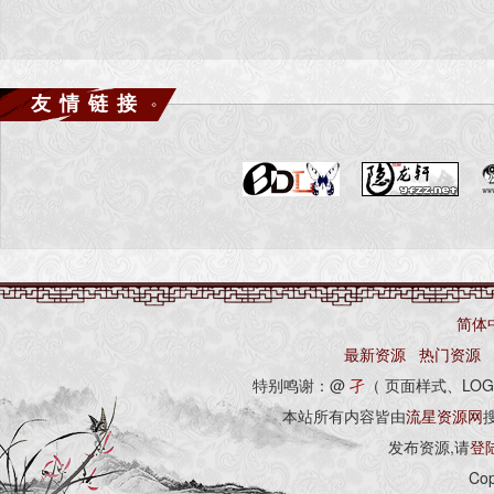
友情链接
简体
最新资源
热门资源
特别鸣谢：@
孑
（ 页面样式、LOG
本站所有内容皆由
流星资源网
发布资源,请
登
Cop