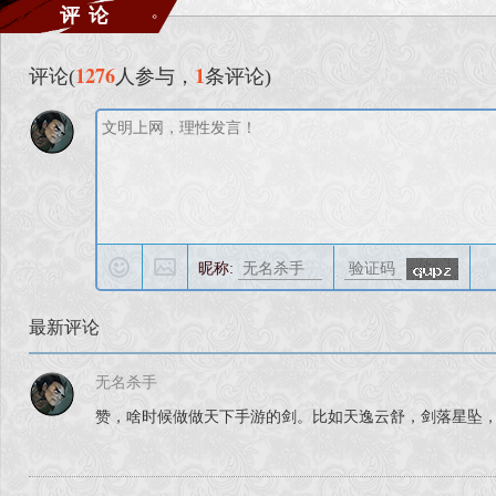
评论
1276
1
评论(
人参与，
条评论)
昵称:
最新评论
无名杀手
赞，啥时候做做天下手游的剑。比如天逸云舒，剑落星坠