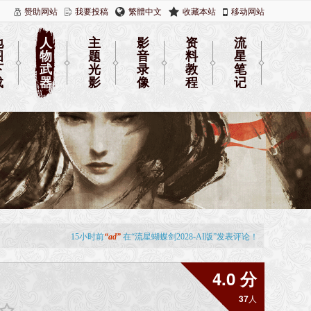
赞助网站
我要投稿
繁體中文
收藏本站
移动网站
地
人
主
影
资
流
图
物
题
音
料
星
下
武
光
录
教
笔
载
器
影
像
程
记
4.0 分
37
人