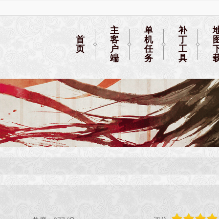
主
单
补
首
客
机
丁
页
户
任
工
端
务
具