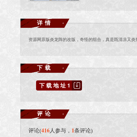
详情
资源网原版炎龙阵的改版，奇怪的组合，真是既清凉又炎
下载
下载地址1
评论
416
1
评论(
人参与，
条评论)