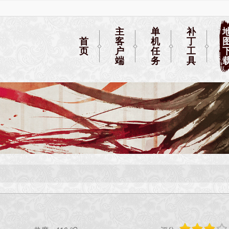
主
单
补
首
客
机
丁
页
户
任
工
端
务
具