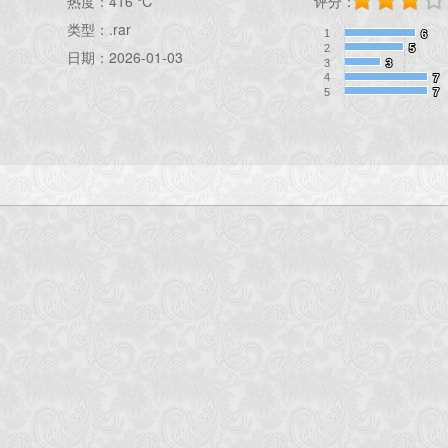
热度：
416 ℃
评分：
类型：.rar
1
6
6
2
5
5
日期：2026-01-03
3
3
3
4
7
7
5
7
7