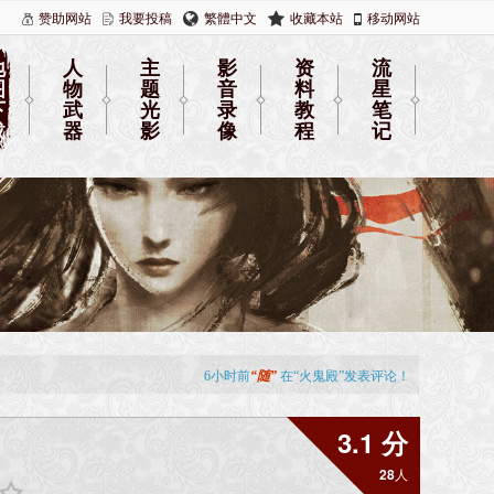
赞助网站
我要投稿
繁體中文
收藏本站
移动网站
地
人
主
影
资
流
图
物
题
音
料
星
下
武
光
录
教
笔
载
器
影
像
程
记
3.1 分
28
人