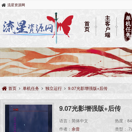
流星资源网
主
单
首
客
机
页
户
任
端
务
首页
单机任务
独立运行
9.07光影增强版+后传
9.07光影增强版+后传
语言：简体中文
热度：
8
作者：
余音
类型：.7