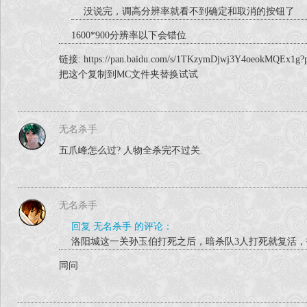
没说完，调高分辨率就看不到确定和取消的按钮了
1600*900分辨率以下会错位
链接: https://pan.baidu.com/s/1TKzymDjwj3Y4
把这个复制到MC文件夹替换试试
无名杀手
五爪峰怎么过? 人物全杀完不过关.
无名杀手
回复 无名杀手 的评论：
洛阳城这一关孙玉伯打死之后，暗杀队3人打死就复活
同问