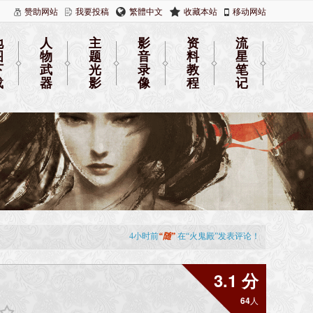
赞助网站
我要投稿
繁體中文
收藏本站
移动网站
地
人
主
影
资
流
图
物
题
音
料
星
下
武
光
录
教
笔
载
器
影
像
程
记
3.1 分
64
人