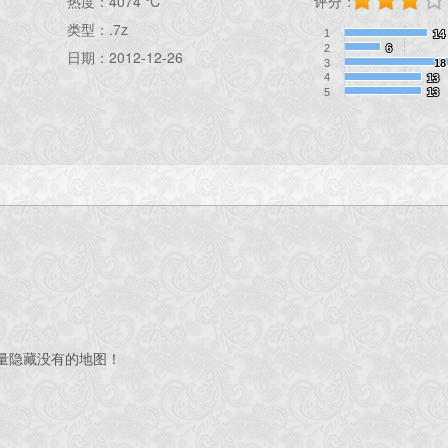
热度：
4074 ℃
评分：
类型：.7z
1
14
14
2
6
6
日期：2012-12-26
3
18
18
4
13
13
5
13
13
量隐藏没有的地图！
。