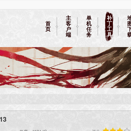
主
单
补
首
客
机
丁
页
户
任
工
端
务
具
13