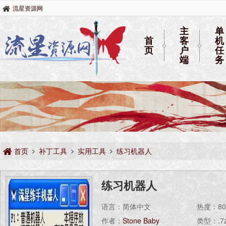
流星资源网
主
单
首
客
机
页
户
任
端
务
首页
补丁工具
实用工具
练习机器人
练习机器人
语言：简体中文
热度：
8
作者：
Stone Baby
类型：.7