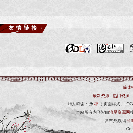
友情链接
简体
最新资源
热门资源
特别鸣谢：@
孑
（ 页面样式、LOG
本站所有内容皆由
流星资源网
发布资源,请
登
Cop