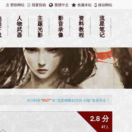
赞助网站
我要投稿
繁體中文
收藏本站
移动网站
地
人
主
影
资
流
图
物
题
音
料
星
下
武
光
录
教
笔
载
器
影
像
程
记
2.8 分
47
人