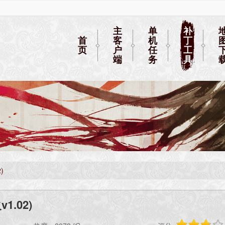
主
单
补
首
客
机
丁
页
户
任
工
端
务
具
)
.02)