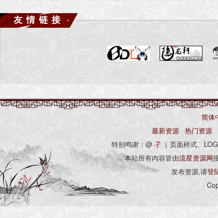
一、修改地图名称或添加地图操作-说明
友情链接
1.首先载入 Meteor.res
2.点击左侧 载入地图列表 按钮 （载入地图列表）
3.在左侧列表中选择你要修改的地图
4.在右侧地图名称 输入框中输入 你自己想要的名称
5.点击下方“改（名称/属性）”按钮或“增加地图”
6.保存文件即可
简体
最新资源
热门资源
特别鸣谢：@
孑
（ 页面样式、LOG
二、删除地图
选择列表中的地图名称，点删除按钮即可，最后保存
本站所有内容皆由
流星资源网
---------------------------------------
发布资源,请
登
“属性” 说明
Cop