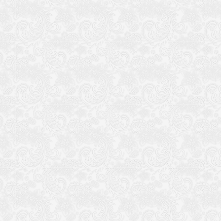
有任何BUG可联系我 Guaishou_x@163.com（流星驿站- 怪兽）
另外多谢 流星驿站-星月邪魂