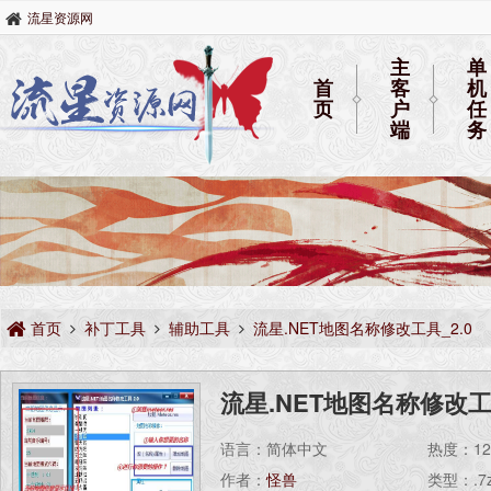
流星资源网
主
单
首
客
机
页
户
任
端
务
首页
补丁工具
辅助工具
流星.NET地图名称修改工具_2.0
流星.NET地图名称修改工具
语言：简体中文
热度：
1
作者：
怪兽
类型：.7