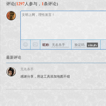
1297
1
评论(
人参与，
条评论)
3.增加 点击地图列表可显示地图信息功能
4.增加删除地图功能
昵称:
等。。。。。 详细内容请看说明
最新评论
流星.NET 地图名称修改工具 2.0 版 使用说明
无名杀手
感谢分享，用这工具添加地图不错
使用前请仔细阅读说明：