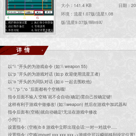
大小：141.4 KB
日期：201
环境：流星1.07版/流星1.08
版/流星9.07版/Win9X/
详情
以“\\ ”开头的为游戏命令 (如:\\ weapon 55)
以“p ”开头的为游戏对话 (如:p 欢迎使用流星王者)
以“o ”开头的为同队对话 (如:o 一起去围欧他)
“\\ ”,“p ”,“o ”后面都有个空格哦!
指令后面不输入‘空格’就不会自动(确定)需自己按确定键!
这样有利于游戏中做修改! (如:\\weapon) 然后在游戏中加武器AI
指令后面有(空格)就自动确定!无法在游戏中修改
小窍门
设置指令: (空格)b 8 游戏中立即出现会话:一对一对战中.....
设置指令: (空格)movet xxx xxx xxx ->游戏中可以瞬间移到设定位置!