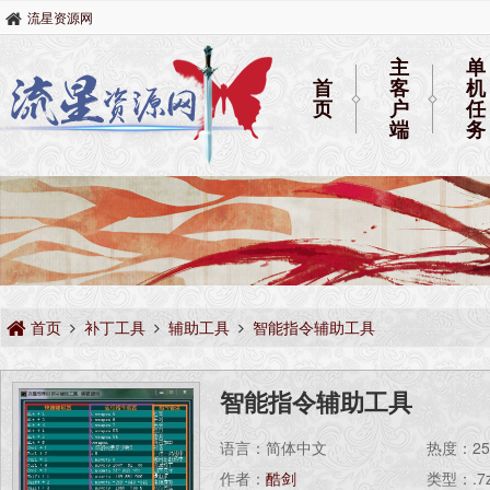
流星资源网
主
单
首
客
机
页
户
任
端
务
首页
补丁工具
辅助工具
智能指令辅助工具
智能指令辅助工具
语言：简体中文
热度：
2
作者：
酷剑
类型：.7