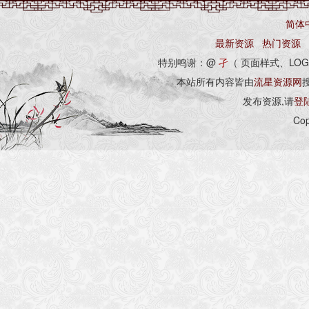
简体
最新资源
热门资源
特别鸣谢：@
孑
（ 页面样式、LOG
本站所有内容皆由
流星资源网
发布资源,请
登
Cop